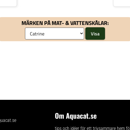
jaktinsti
engagera
hålla kat
material 
MÄRKEN PÅ MAT- & VATTENSKÅLAR:
Om Aquacat.se
tips och idéer för ett trivsammare hem för