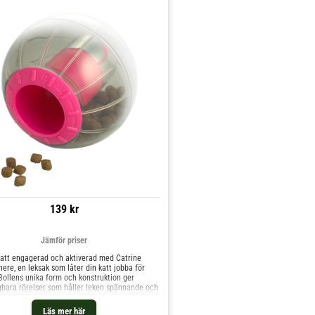
139 kr
Jämför priser
 katt engagerad och aktiverad med Catrine
re, en leksak som låter din katt jobba för
Bollens unika form och konstruktion ger
gbara rörelser som håller leken spännande och
. Din katt kommer att älska att jaga bollen
 upp godbitar ur röret i bollen.✅ Stimulerar
Läs mer här