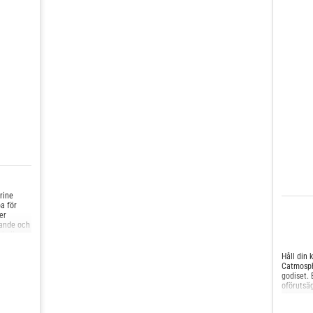
rine
a för
er
nande och
 bollen
ulerar
katten
Håll din
för att
Catmosphe
rt
godiset. 
.
oförutsä
utmanande
och fiska