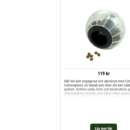
119 kr
Håll din katt engagerad och aktiverad med Cat
Catmosphere, en leksak som låter din katt jobb
godiset. Bollens unika form och konstruktion g
oförutsägbara rörelser som håller leken spän
utmanande. Din katt kommer att älska att jaga
och fiska upp godbitar ur röret i bollen.✅ Stim
jaktinstinkten – Oförutsägbara rörelser håller 
engagerad.✅ Utmanar och aktiverar – Perfekt 
hålla katten sysselsatt under lång tid.✅ Hållba
material – Tillverkad för långvarig användning
Läs mer här