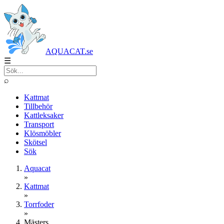
AQUACAT.se
☰
⌕
Kattmat
Tillbehör
Kattleksaker
Transport
Klösmöbler
Skötsel
Sök
Aquacat
»
Kattmat
»
Torrfoder
»
Mästers