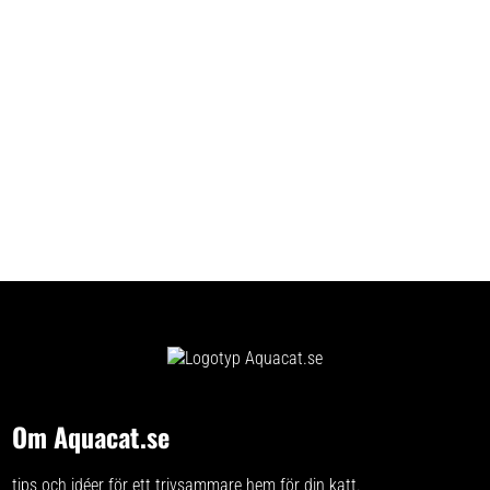
lämpliga som ett helfoder för
daglig utfodring. Alla egenskaper
hos PProlife Katt Sensitive
Steriliserad Fläskkött Ris:
holistiskt kibble för vuxna katter
specialrecept för katter med
födoämnesöverkänslighet
och/eller steriliserade katter
single-protein: innehåller endast
en källa till animaliskt protein
högt köttinnehåll: med mycket
färskt fläskkött och hälsosamt ris
transparent
ingrediensförteckning:
fördelaktigt för katter med
födoämnesintolerans glutenfritt:
lämpligt för katter med allergier
och intoleranser utan
konserveringsmedel och
konstgjorda färgämnen
Om Aquacat.se
tips och idéer för ett trivsammare hem för din katt.