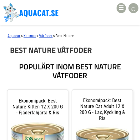
⌕
☰
AQUACAT.SE
»
»
»
Aquacat
Kattmat
Våtfoder
Best Nature
BEST NATURE VÅTFODER
POPULÄRT INOM BEST NATURE
VÅTFODER
Ekonomipack: Best
Ekonomipack: Best
Nature Cat Adult 12 X
Nature Kitten 12 X 200 G
200 G - Lax, Kyckling &
- Fjäderfähjärta & Ris
Ris