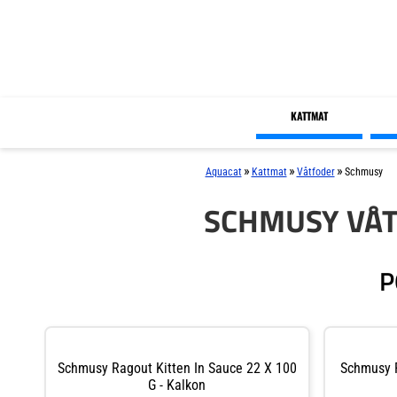
KATTMAT
»
»
»
Aquacat
Kattmat
Våtfoder
Schmusy
SCHMUSY VÅ
P
Schmusy Ragout Kitten In Sauce 22 X 100
Schmusy R
G - Kalkon