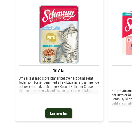
167 kr
Små kissar med stora planer behöver ett balanserat
foder som förser dem med alla viktiga näringsämnen de
behöver varje dag. Schmusy Ragout Kitten in Sauce
skämmer bort din växande kattunge med en läckra
Katter välkomn
smaker. Maten är, tack vare det balanserade innehållet,
när urvalet är 
perfekt för kattens dagliga måltider. Kitten-fodret
Schmusy Ragout
består av möra bitar i en smaskig sås. Det är
delikata smake
spannmålsfritt och innehåller inget tillsatt socker.
smaklökar. Ta
Dessutom tillagas våtfodret utan tillsatser av
sammanställni
Läs mer här
konstgjorda färgämnen, smakämnen eller
vitaminer och
konserveringsmedel. Endast noggrant utvalda och
helfoder för k
högkvalitativa ingredienser hamnar i detta foder - och
spannmålsfritt
därmed i magen på din lilla kisse. Schmusy Ragout
konstgjorda t
Kitten in Sauce 22 x 100 g i överblick: Våtfoder för