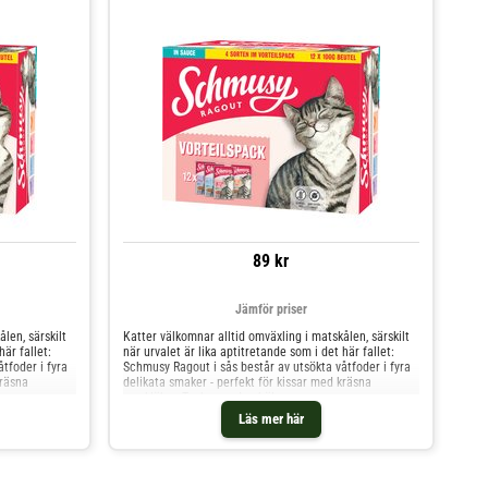
89 kr
Jämför priser
len, särskilt
Katter välkomnar alltid omväxling i matskålen, särskilt
här fallet:
när urvalet är lika aptitretande som i det här fallet:
tfoder i fyra
Schmusy Ragout i sås består av utsökta våtfoder i fyra
kräsna
delikata smaker - perfekt för kissar med kräsna
smaklökar. Tack vare den hälsosamma
ktiga
sammanställningen som innehåller alla viktiga
Läs mer här
 utmärkt
vitaminer och mineraler passar våtfodret utmärkt
 är
helfoder för kattens dagliga måltider. Det är
t socker samt
spannmålsfritt och tillverkat utan tillsatt socker samt
smakämnen och
konstgjorda tillsatser som färgämnen, smakämnen och