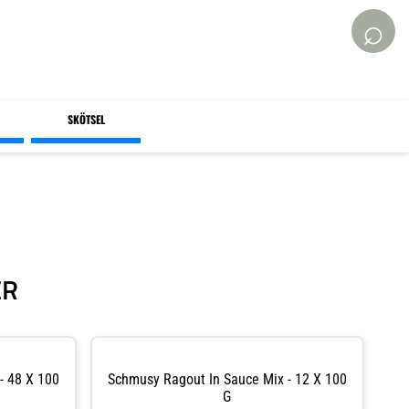
⌕
SKÖTSEL
ER
- 48 X 100
Schmusy Ragout In Sauce Mix - 12 X 100
G