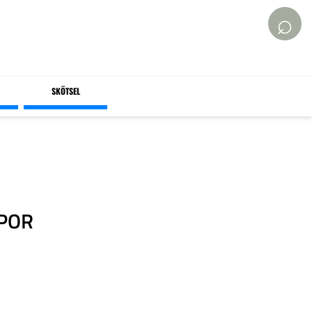
⌕
SKÖTSEL
PPOR