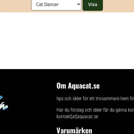
USA Total längd ca 90 cm Hänvisning: Ta ut leksaken ur
förpackningen och dra lite i den tills den har rätat ut
sig. Ingen leksak är helt oförstörbar. Kontrollera
produkten regelbundet och byt ut den om den är trasig
eller om delar fattas, för att undvika att din katt
eventuellt skadar sig.
Om Aquacat.se
tips och idéer för ett trivsammare hem för
Har du förslag och idéer får du gärna ko
kontakt[at]aquacat.se
Varumärken