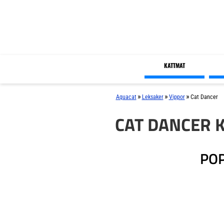
KATTMAT
»
»
»
Aquacat
Leksaker
Vippor
Cat Dancer
CAT DANCER 
POP