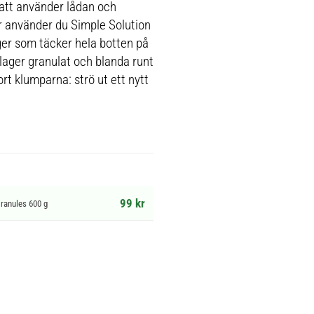
katt använder lådan och
r använder du Simple Solution
ager som täcker hela botten på
 lager granulat och blanda runt
rt klumparna: strö ut ett nytt
99 kr
Granules 600 g