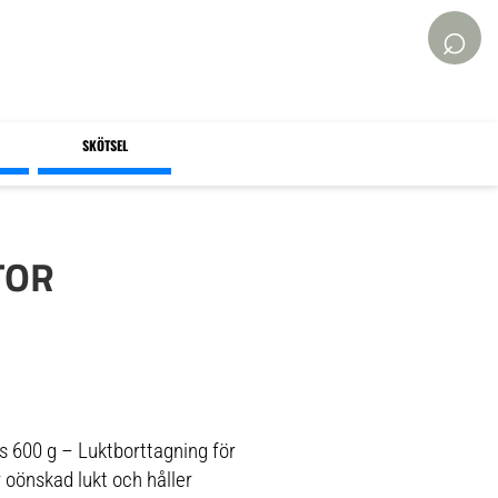
⌕
SKÖTSEL
TOR
s 600 g – Luktborttagning för
oönskad lukt och håller