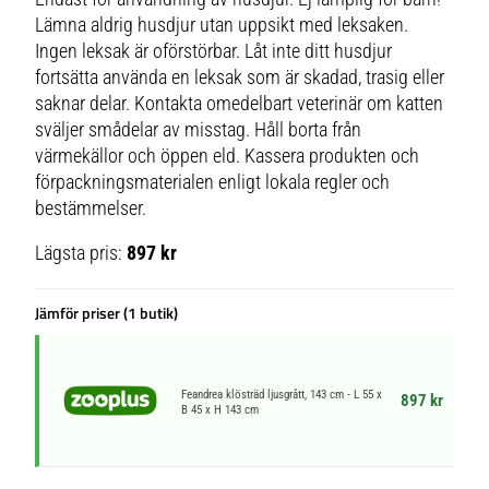
Lämna aldrig husdjur utan uppsikt med leksaken.
Ingen leksak är oförstörbar. Låt inte ditt husdjur
fortsätta använda en leksak som är skadad, trasig eller
saknar delar. Kontakta omedelbart veterinär om katten
sväljer smådelar av misstag. Håll borta från
värmekällor och öppen eld. Kassera produkten och
förpackningsmaterialen enligt lokala regler och
bestämmelser.
Lägsta pris:
897 kr
Jämför priser (1 butik)
Feandrea klösträd ljusgrått, 143 cm - L 55 x
897 kr
B 45 x H 143 cm