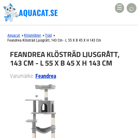
⌕
☰
AQUACAT.SE
»
»
»
Aquacat
Klösmöbler
Träd
Feandrea Klösträd Ljusgrått, 143 Cm - L 55 X B 45 X H 143 Cm
FEANDREA KLÖSTRÄD LJUSGRÅTT,
143 CM - L 55 X B 45 X H 143 CM
Varumärke:
Feandrea