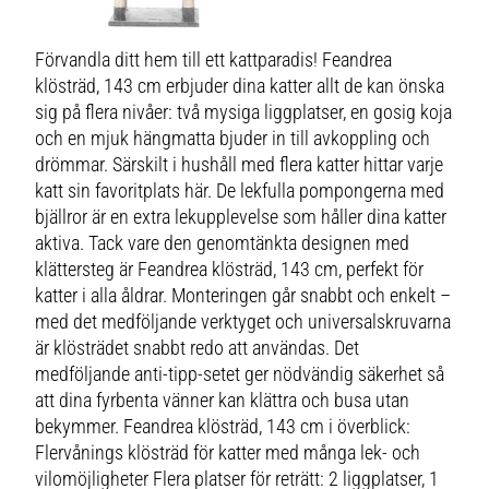
Förvandla ditt hem till ett kattparadis! Feandrea
klösträd, 143 cm erbjuder dina katter allt de kan önska
sig på flera nivåer: två mysiga liggplatser, en gosig koja
och en mjuk hängmatta bjuder in till avkoppling och
drömmar. Särskilt i hushåll med flera katter hittar varje
katt sin favoritplats här. De lekfulla pompongerna med
bjällror är en extra lekupplevelse som håller dina katter
aktiva. Tack vare den genomtänkta designen med
klättersteg är Feandrea klösträd, 143 cm, perfekt för
katter i alla åldrar. Monteringen går snabbt och enkelt –
med det medföljande verktyget och universalskruvarna
är klösträdet snabbt redo att användas. Det
medföljande anti-tipp-setet ger nödvändig säkerhet så
att dina fyrbenta vänner kan klättra och busa utan
bekymmer. Feandrea klösträd, 143 cm i överblick:
Flervånings klösträd för katter med många lek- och
vilomöjligheter Flera platser för reträtt: 2 liggplatser, 1