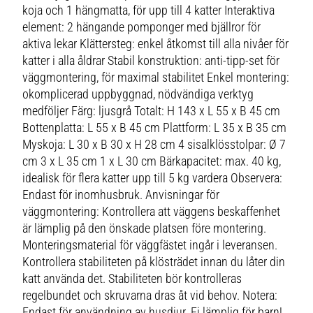
koja och 1 hängmatta, för upp till 4 katter Interaktiva
element: 2 hängande pomponger med bjällror för
aktiva lekar Klättersteg: enkel åtkomst till alla nivåer för
katter i alla åldrar Stabil konstruktion: anti-tipp-set för
väggmontering, för maximal stabilitet Enkel montering:
okomplicerad uppbyggnad, nödvändiga verktyg
medföljer Färg: ljusgrå Totalt: H 143 x L 55 x B 45 cm
Bottenplatta: L 55 x B 45 cm Plattform: L 35 x B 35 cm
Myskoja: L 30 x B 30 x H 28 cm 4 sisalklösstolpar: Ø 7
cm 3 x L 35 cm 1 x L 30 cm Bärkapacitet: max. 40 kg,
idealisk för flera katter upp till 5 kg vardera Observera:
Endast för inomhusbruk. Anvisningar för
väggmontering: Kontrollera att väggens beskaffenhet
är lämplig på den önskade platsen före montering.
Monteringsmaterial för väggfästet ingår i leveransen.
Kontrollera stabiliteten på klösträdet innan du låter din
katt använda det. Stabiliteten bör kontrolleras
regelbundet och skruvarna dras åt vid behov. Notera:
Endast för användning av husdjur. Ej lämplig för barn!