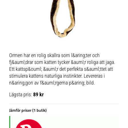
Ormen har en rolig skallra som l&aring;ter och
fj&auml;drar som katten tycker &auml;r roliga att jaga.
Ett kattsp&ouml; &auml;r det perfekta s&auml;ttet att
stimulera kattens naturliga instinkter. Levereras i
n&aring;gon av f&auml;rgerna p&aring; bild.
Lägsta pris:
89 kr
Jämför priser (1 butik)