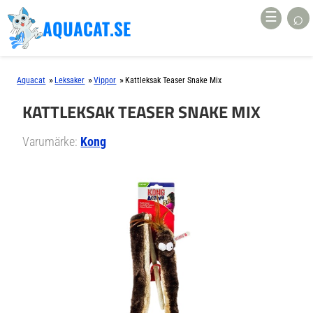
⌕
☰
AQUACAT.SE
»
»
»
Aquacat
Leksaker
Vippor
Kattleksak Teaser Snake Mix
KATTLEKSAK TEASER SNAKE MIX
Varumärke:
Kong