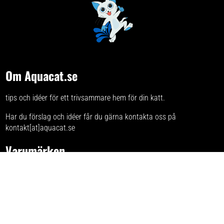
Om Aquacat.se
tips och idéer för ett trivsammare hem för din katt.
Har du förslag och idéer får du gärna kontakta oss på
kontakt[at]aquacat.se
Varumärken
Se listan för alla varumärken med kattsaker
Integritetspolicy
Här kan du läsa om
sajtens integritetspolicy
.