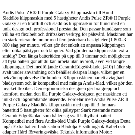
Andis Pulse ZR® II Purple Galaxy Klippmaskin till Hund –
Sladdlös klippmaskin med 5 hastigheter Andis Pulse ZR® II Purple
Galaxy är en kraftfull och sladdlös klippmaskin för hund med en
unik design och professionell prestanda. Den passar hundägare som
vill ha ett flexibelt och driftsäkert verktyg för pälsvård. Maskinen har
en stark roterande motor med fem justerbara hastigheter (1 800–3
800 slag per minut), vilket gör det enkelt att anpassa klippningen
efter olika pälstyper och längder. Vad gör denna klippmaskin extra
smidig? Den långa batteritiden på upp till 3 timmar och möjligheten
att byta batteri gör att du kan arbeta utan avbrott, även vid längre
klippningar. Det medföljande CeramicEdge®-bladet (#10) håller sig
svalt under användning och behåller skärpan länge, vilket ger en
bekväm upplevelse för hunden. Klippmaskinen har ett avtagbart
bladsystem och är kompatibel med många Andis-blad, vilket gör den
mycket flexibel. Den ergonomiska designen ger bra grepp och
komfort, medan den lila Purple Galaxy-designen ger maskinen ett
unikt och iögonfallande utseende. Fördelar med Andis Pulse ZR II
Purple Galaxy Sladdlös klippmaskin med upp till 3 timmars
batteritid 5 hastigheter för olika pälstyper Stark roterande motor
CeramicEdge®-blad som håller sig svalt Utbytbart batteri
Kompatibel med flera Andis-blad Unik Purple Galaxy-design Detta
ingår Extra batteri Laddstation Bladolja Ersättningsok Kabel och
adapter Hård förvaringsväska Teknisk information Motor: