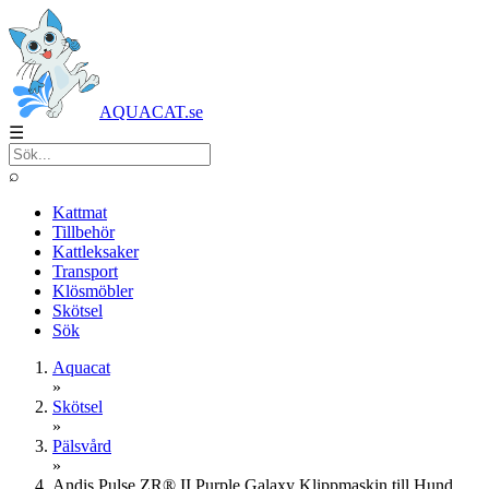
AQUACAT.se
☰
⌕
Kattmat
Tillbehör
Kattleksaker
Transport
Klösmöbler
Skötsel
Sök
Aquacat
»
Skötsel
»
Pälsvård
»
Andis Pulse ZR® II Purple Galaxy Klippmaskin till Hund