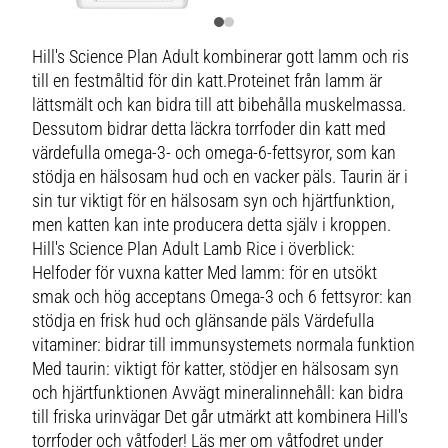
Hill's Science Plan Adult kombinerar gott lamm och ris
till en festmåltid för din katt.Proteinet från lamm är
lättsmält och kan bidra till att bibehålla muskelmassa.
Dessutom bidrar detta läckra torrfoder din katt med
värdefulla omega-3- och omega-6-fettsyror, som kan
stödja en hälsosam hud och en vacker päls. Taurin är i
sin tur viktigt för en hälsosam syn och hjärtfunktion,
men katten kan inte producera detta själv i kroppen.
Hill's Science Plan Adult Lamb Rice i överblick:
Helfoder för vuxna katter Med lamm: för en utsökt
smak och hög acceptans Omega-3 och 6 fettsyror: kan
stödja en frisk hud och glänsande päls Värdefulla
vitaminer: bidrar till immunsystemets normala funktion
Med taurin: viktigt för katter, stödjer en hälsosam syn
och hjärtfunktionen Avvägt mineralinnehåll: kan bidra
till friska urinvägar Det går utmärkt att kombinera Hill's
torrfoder och våtfoder! Läs mer om våtfodret under