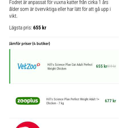
Fodret är anpassat för vuxna katter från cirka 1 års
ålder som är överviktiga eller har lätt för att gå upp i
vikt.
Lägsta pris:
655 kr
Jämför priser (4 butiker)
Hill's Science Plan Cat Adult Perfect
655 kr
819 kr
Weight Chicken
Hill's Science Plan Perfect Weight Adult 1+
677 kr
Chicken - 7 kg