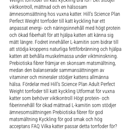
viktkontroll, mättnad och en hälsosam
ämnesomsättning hos vuxna katter. Hill’s Science Plan
Perfect Weight torrfoder till katt kyckling har ett
anpassat energi- och näringsinnehåll med högt protein
och ökad fiberhalt för att hjälpa katten att känna sig
mätt längre. Fodret innehåller L-karnitin som bidrar till
att stödja kroppens naturliga fettförbränning och hjälpa
katten att behålla muskelmassa under viktminskning.
Prebiotiska fibrer främjar en skonsam matsmältning,
medan den balanserade sammansättningen av
vitaminer och mineraler stödjer kattens allmänna
hälsa. Fördelar med Hill’s Science Plan Adult Perfect
Weight torrfoder till katt kyckling Utformat för vuxna
katter som behöver viktkontroll Högt protein- och
fiberinnehåll för ökad mättnad L-karnitin som stödjer
ämnesomsättningen Prebiotiska fibrer för god
matsmältning Kyckling för god smak och hög
acceptans FAQ Vilka katter passar detta torrfoder för?