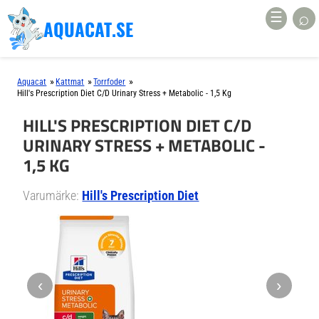
⌕
☰
AQUACAT.SE
»
»
»
Aquacat
Kattmat
Torrfoder
Hill's Prescription Diet C/d Urinary Stress + Metabolic - 1,5 Kg
HILL'S PRESCRIPTION DIET C/D
URINARY STRESS + METABOLIC -
1,5 KG
Varumärke:
Hill's Prescription Diet
‹
›