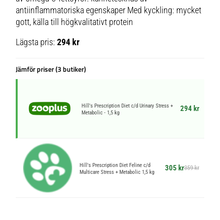
antiinflammatoriska egenskaper Med kyckling: mycket
gott, källa till högkvalitativt protein
Lägsta pris:
294 kr
Jämför priser (3 butiker)
Hill's Prescription Diet c/d Urinary Stress +
294 kr
Metabolic - 1,5 kg
Hill's Prescription Diet Feline c/d
305 kr
359 kr
Multicare Stress + Metabolic 1,5 kg