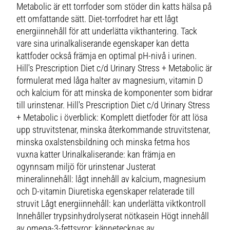
Metabolic är ett torrfoder som stöder din katts hälsa på
ett omfattande sätt. Diet-torrfodret har ett lågt
energiinnehåll för att underlätta vikthantering. Tack
vare sina urinalkaliserande egenskaper kan detta
kattfoder också främja en optimal pH-nivå i urinen.
Hill's Prescription Diet c/d Urinary Stress + Metabolic är
formulerat med låga halter av magnesium, vitamin D
och kalcium för att minska de komponenter som bidrar
till urinstenar. Hill's Prescription Diet c/d Urinary Stress
+ Metabolic i överblick: Komplett dietfoder för att lösa
upp struvitstenar, minska återkommande struvitstenar,
minska oxalstensbildning och minska fetma hos
vuxna katter Urinalkaliserande: kan främja en
ogynnsam miljö för urinstenar Justerat
mineralinnehåll: lågt innehåll av kalcium, magnesium
och D-vitamin Diuretiska egenskaper relaterade till
struvit Lågt energiinnehåll: kan underlätta viktkontroll
Innehåller trypsinhydrolyserat nötkasein Högt innehåll
av omega-3-fettsyror: kännetecknas av