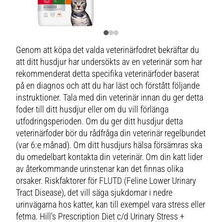
Genom att köpa det valda veterinärfodret bekräftar du
att ditt husdjur har undersökts av en veterinär som har
rekommenderat detta specifika veterinärfoder baserat
på en diagnos och att du har läst och förstått följande
instruktioner. Tala med din veterinär innan du ger detta
foder till ditt husdjur eller om du vill förlänga
utfodringsperioden. Om du ger ditt husdjur detta
veterinärfoder bör du rådfråga din veterinär regelbundet
(var 6:e månad). Om ditt husdjurs hälsa försämras ska
du omedelbart kontakta din veterinär. Om din katt lider
av återkommande urinstenar kan det finnas olika
orsaker. Riskfaktorer för FLUTD (Feline Lower Urinary
Tract Disease), det vill säga sjukdomar i nedre
urinvägarna hos katter, kan till exempel vara stress eller
fetma. Hill's Prescription Diet c/d Urinary Stress +