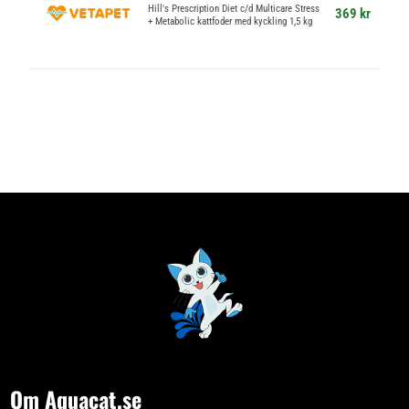
Hill's Prescription Diet c/d Multicare Stress
369 kr
+ Metabolic kattfoder med kyckling 1,5 kg
Om Aquacat.se