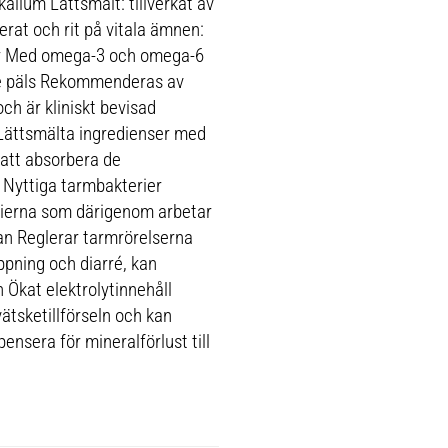
kalium Lättsmält: tillverkat av
erat och rit på vitala ämnen:
ter Med omega-3 och omega-6
nde päls Rekommenderas av
och är kliniskt bevisad
 Lättsmälta ingredienser med
 att absorbera de
 Nyttiga tarmbakterier
rierna som därigenom arbetar
san Reglerar tarmrörelserna
oppning och diarré, kan
 Ökat elektrolytinnehåll
vätsketillförseln och kan
ensera för mineralförlust till