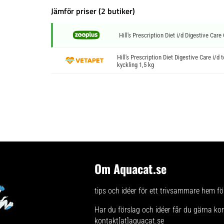
Jämför priser (2 butiker)
Hill's Prescription Diet i/d Digestive Care 
Hill's Prescription Diet Digestive Care i/d t
kyckling 1,5 kg
Om Aquacat.se
tips och idéer för ett trivsammare hem för
Har du förslag och idéer får du gärna ko
kontakt[at]aquacat.se