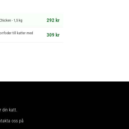
292 kr
Chicken - 1,5 kg
orrfoder till katter med
309 kr
 din katt.
ntakta oss på