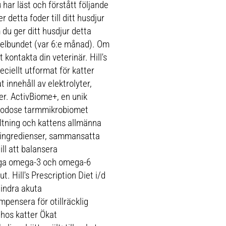
har läst och förstått följande
 detta foder till ditt husdjur
 du ger ditt husdjur detta
egelbundet (var 6:e månad). Om
kontakta din veterinär. Hill's
eciellt utformat för katter
innehåll av elektrolyter,
er. ActivBiome+, en unik
illgodose tarmmikrobiomet
ltning och kattens allmänna
a ingredienser, sammansatta
ll att balansera
tiga omega-3 och omega-6
ut. Hill's Prescription Diet i/d
lindra akuta
mpensera för otillräcklig
hos katter Ökat