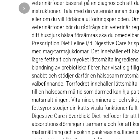
veterinärfoder baserat på en diagnos och att du 
›
instruktioner. Tala med din veterinär innan du ger
eller om du vill förlänga utfodringsperioden. Om
veterinärfoder bör du rådfråga din veterinär r
ditt husdjurs hälsa försämras ska du omedelbart 
Prescription Diet Feline i/d Digestive Care är sp
med mag-tarmsjukdomar. Det innehåller ett ökat 
lägre fetthalt och mycket lättsmälta ingrediens
blandning av prebiotiska fibrer, har visat sig t
snabbt och stödjer därför en hälsosam matsmä
välbefinnande. Torrfodret innehåller lättsmält
till en hälsosam måltid som därmed kan hjälpa ti
matsmältningen. Vitaminer, mineraler och vik
fettsyror stödjer din katts vitala funktioner fullt 
Digestive Care i överblick: Diet-helfoder för att 
absorptionsstörningar i tarmarna och för att ko
matsmältning och exokrin pankreasinsufficiens 