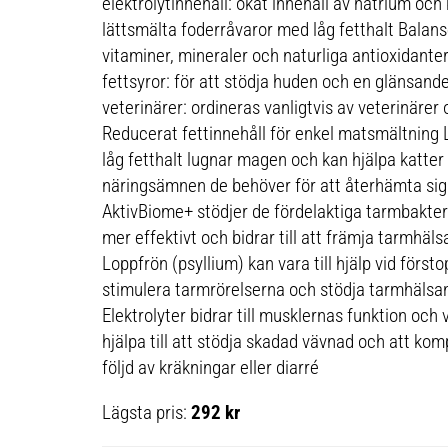
elektrolytinnehåll: ökat innehåll av natrium och 
lättsmälta foderråvaror med låg fetthalt Balans
vitaminer, mineraler och naturliga antioxidan
fettsyror: för att stödja huden och en glänsa
veterinärer: ordineras vanligtvis av veterinärer 
Reducerat fettinnehåll för enkel matsmältning
låg fetthalt lugnar magen och kan hjälpa katter
näringsämnen de behöver för att återhämta sig
AktivBiome+ stödjer de fördelaktiga tarmbakte
mer effektivt och bidrar till att främja tarmhäl
Loppfrön (psyllium) kan vara till hjälp vid först
stimulera tarmrörelserna och stödja tarmhälsan
Elektrolyter bidrar till musklernas funktion och 
hjälpa till att stödja skadad vävnad och att komp
följd av kräkningar eller diarré
Lägsta pris:
292 kr