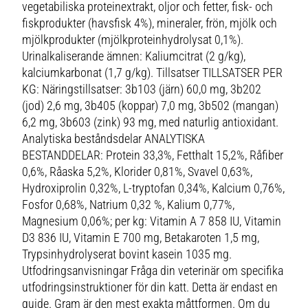
vegetabiliska proteinextrakt, oljor och fetter, fisk- och
fiskprodukter (havsfisk 4%), mineraler, frön, mjölk och
mjölkprodukter (mjölkproteinhydrolysat 0,1%).
Urinalkaliserande ämnen: Kaliumcitrat (2 g/kg),
kalciumkarbonat (1,7 g/kg). Tillsatser TILLSATSER PER
KG: Näringstillsatser: 3b103 (järn) 60,0 mg, 3b202
(jod) 2,6 mg, 3b405 (koppar) 7,0 mg, 3b502 (mangan)
6,2 mg, 3b603 (zink) 93 mg, med naturlig antioxidant.
Analytiska beståndsdelar ANALYTISKA
BESTANDDELAR: Protein 33,3%, Fetthalt 15,2%, Råfiber
0,6%, Råaska 5,2%, Klorider 0,81%, Svavel 0,63%,
Hydroxiprolin 0,32%, L-tryptofan 0,34%, Kalcium 0,76%,
Fosfor 0,68%, Natrium 0,32 %, Kalium 0,77%,
Magnesium 0,06%; per kg: Vitamin A 7 858 IU, Vitamin
D3 836 IU, Vitamin E 700 mg, Betakaroten 1,5 mg,
Trypsinhydrolyserat bovint kasein 1035 mg.
Utfodringsanvisningar Fråga din veterinär om specifika
utfodringsinstruktioner för din katt. Detta är endast en
guide. Gram är den mest exakta måttformen. Om du