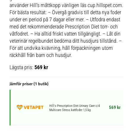
använder Hill’s måttkopp vänligen läs cup.hillspet.com.
För bästa resultat: – Övergå gradvis till detta nya foder
under en period på 7 dagar eller mer. – Utfodra endast
med det rekommenderade Prescription Diet torr- och
våtfodret. – Ha alltid friskt vatten tillgängligt. – Låt din
veterinär regelbundet bedöma ditt husdjurs tillstånd. –
För att undvika kvävning, håll förpackningen utom
räckhåll från barn och husdjur.
Lägsta pris:
569 kr
Jämför priser (1 butik)
Hill's Prescription Diet Urinary Care c/d
569 kr
Multicare Stress kattfoder 1,5 kg