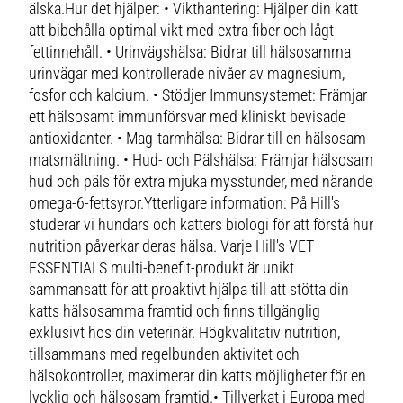
älska.Hur det hjälper: • Vikthantering: Hjälper din katt
att bibehålla optimal vikt med extra fiber och lågt
fettinnehåll. • Urinvägshälsa: Bidrar till hälsosamma
urinvägar med kontrollerade nivåer av magnesium,
fosfor och kalcium. • Stödjer Immunsystemet: Främjar
ett hälsosamt immunförsvar med kliniskt bevisade
antioxidanter. • Mag-tarmhälsa: Bidrar till en hälsosam
matsmältning. • Hud- och Pälshälsa: Främjar hälsosam
hud och päls för extra mjuka mysstunder, med närande
omega-6-fettsyror.Ytterligare information: På Hill's
studerar vi hundars och katters biologi för att förstå hur
nutrition påverkar deras hälsa. Varje Hill's VET
ESSENTIALS multi-benefit-produkt är unikt
sammansatt för att proaktivt hjälpa till att stötta din
katts hälsosamma framtid och finns tillgänglig
exklusivt hos din veterinär. Högkvalitativ nutrition,
tillsammans med regelbunden aktivitet och
hälsokontroller, maximerar din katts möjligheter för en
lycklig och hälsosam framtid.• Tillverkat i Europa med