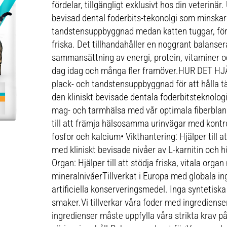
fördelar, tillgängligt exklusivt hos din veterinä
bevisad dental foderbits-tekonolgi som minskar
tandstensuppbyggnad medan katten tuggar, för 
friska. Det tillhandahåller en noggrant balanse
sammansättning av energi, protein, vitaminer o
dag idag och många fler framöver.HUR DET HJ
plack- och tandstensuppbyggnad för att hålla t
den kliniskt bevisade dentala foderbitsteknolo
mag- och tarmhälsa med vår optimala fiberblan
till att främja hälsosamma urinvägar med kont
fosfor och kalcium• Vikthantering: Hjälper till a
med kliniskt bevisade nivåer av L-karnitin och hö
Organ: Hjälper till att stödja friska, vitala orga
mineralnivåerTillverkat i Europa med globala in
artificiella konserveringsmedel. Inga syntetiska
smaker.Vi tillverkar våra foder med ingrediense
ingredienser måste uppfylla våra strikta krav p