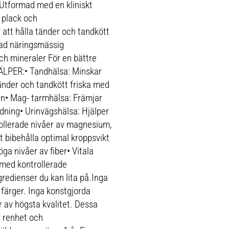
r. Utformad med en kliniskt
 plack och
att hålla tänder och tandkött
rad näringsmässig
ch mineraler För en bättre
ÄLPER:• Tandhälsa: Minskar
änder och tandkött friska med
gin• Mag- tarmhälsa: Främjar
dning• Urinvägshälsa: Hjälper
rollerade nivåer av magnesium,
tt bibehålla optimal kroppsvikt
ga nivåer av fiber• Vitala
n med kontrollerade
gredienser du kan lita på.Inga
 färger. Inga konstgjorda
r av högsta kvalitet. Dessa
å renhet och