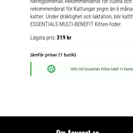
näringsinnehåll.Rekommenderat för:Vuxna och ä
rekommenderat för:Kattungar yngre än 6 månad
katter. Under dräktighet och laktation, bör katth
ESSENTIALS MULTI-BENEFIT Kitten-foder.
Lägsta pris:
319 kr
Jämför priser (1 butik)
Hill's Vet Essentials Feline Adult 1+ Denta
Om Aquacat.se