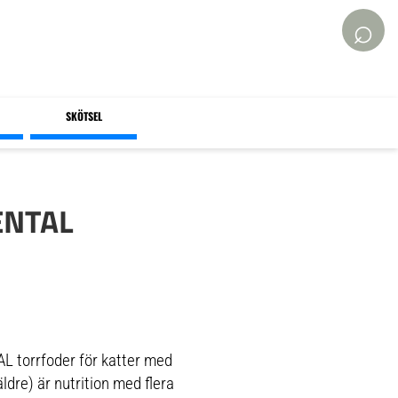
⌕
SKÖTSEL
ENTAL
 torrfoder för katter med
ldre) är nutrition med flera