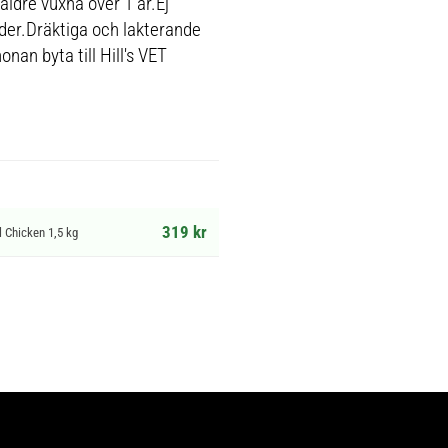
ldre vuxna över 1 år.Ej
er.Dräktiga och lakterande
onan byta till Hill's VET
319 kr
l Chicken 1,5 kg