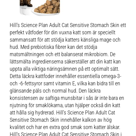
Hill's Science Plan Adult Cat Sensitive Stomach Skin ett
perfekt våtfoder för din vuxna katt som är speciellt
sammansatt för att stödja katters känsliga mage och
hud. Med prebiotiska fibrer kan det stödja
matsmältningen och ett balanserat mikrobiom. De
lättsmälta ingredienserna säkerställer att din katt kan
uppta alla viktiga näringsämnen på ett optimalt sätt.
Detta läckra kattfoder innehåller essentiella omega-3-
och -6-fettsyror samt vitamin E, vilka kan bidra till en
glänsande päls och normal hud. Den läckra
konsistensen av saftiga munsbitar i sås är inte bara en
njutning för smaklökarna, utan hjälper också din katt
att hålla sig hydrerad. Hill's Science Plan Adult Cat
Sensitive Stomach Skin innehåller kalkon av hög
kvalitet och har en extra god smak som katter älskar.
Hill's Science Plan Adult Cat Sensitive Stomach Skin i