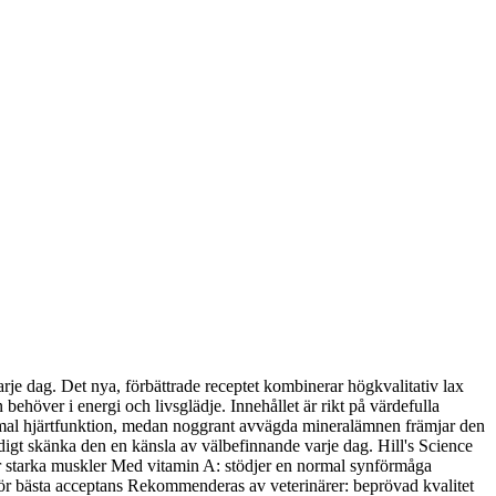
rje dag. Det nya, förbättrade receptet kombinerar högkvalitativ lax
 behöver i energi och livsglädje. Innehållet är rikt på värdefulla
ormal hjärtfunktion, medan noggrant avvägda mineralämnen främjar den
tidigt skänka den en känsla av välbefinnande varje dag. Hill's Science
för starka muskler Med vitamin A: stödjer en normal synförmåga
 för bästa acceptans Rekommenderas av veterinärer: beprövad kvalitet