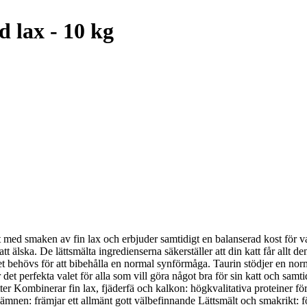
d lax - 10 kg
 med smaken av fin lax och erbjuder samtidigt en balanserad kost för va
älska. De lättsmälta ingredienserna säkerställer att din katt får allt den
et behövs för att bibehålla en normal synförmåga. Taurin stödjer en n
 det perfekta valet för alla som vill göra något bra för sin katt och sam
tter Kombinerar fin lax, fjäderfä och kalkon: högkvalitativa proteiner 
ralämnen: främjar ett allmänt gott välbefinnande Lättsmält och smakrikt: