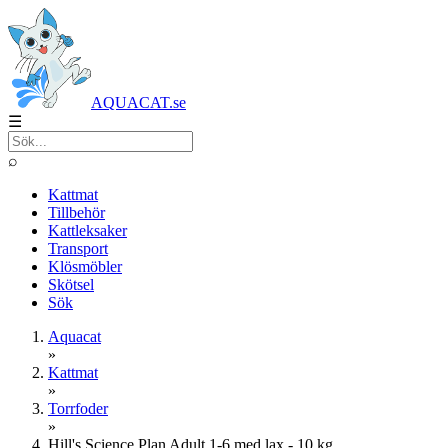
AQUACAT.se
☰
⌕
Kattmat
Tillbehör
Kattleksaker
Transport
Klösmöbler
Skötsel
Sök
Aquacat
»
Kattmat
»
Torrfoder
»
Hill's Science Plan Adult 1-6 med lax - 10 kg