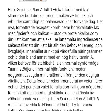
Hill’s Science Plan Adult 1–6 kattfoder med lax
skämmer bort din katt med smaken av fin lax och
erbjuder samtidigt en balanserad kost för varje dag. Det
nya, förbättrade receptet kombinerar högkvalitativ lax
med fjäderfä och kalkon – utsökta proteinkällor som
din katt kommer att älska. De lättsmälta ingredienserna
säkerställer att din katt får allt den behöver i energi och
livsglädje. Innehållet är rikt på värdefulla näringsämnen
och bidrar bland annat med en hög halt vitamin A,
vilket behövs för att bibehålla en normal synförmåga.
Taurin stödjer en normal hjärtfunktion, medan
noggrant avvägda mineralämnen främjar den dagliga
vitaliteten. Detta foder är rekommenderat av veterinärer
och är det perfekta valet för alla som vill göra något bra
för sin katt och samtidigt skänka den en känsla av
välbefinnande varje dag. Hill's Science Plan Adult 1-6
med lax i överblick: Näringsrikt helfoder för vuxna
katter Kombinerar fin lax, fjäderfä och kalkon: