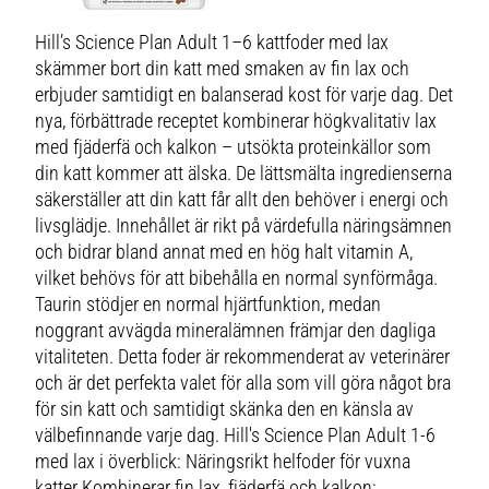
Hill’s Science Plan Adult 1–6 kattfoder med lax
skämmer bort din katt med smaken av fin lax och
erbjuder samtidigt en balanserad kost för varje dag. Det
nya, förbättrade receptet kombinerar högkvalitativ lax
med fjäderfä och kalkon – utsökta proteinkällor som
din katt kommer att älska. De lättsmälta ingredienserna
säkerställer att din katt får allt den behöver i energi och
livsglädje. Innehållet är rikt på värdefulla näringsämnen
och bidrar bland annat med en hög halt vitamin A,
vilket behövs för att bibehålla en normal synförmåga.
Taurin stödjer en normal hjärtfunktion, medan
noggrant avvägda mineralämnen främjar den dagliga
vitaliteten. Detta foder är rekommenderat av veterinärer
och är det perfekta valet för alla som vill göra något bra
för sin katt och samtidigt skänka den en känsla av
välbefinnande varje dag. Hill's Science Plan Adult 1-6
med lax i överblick: Näringsrikt helfoder för vuxna
katter Kombinerar fin lax, fjäderfä och kalkon: