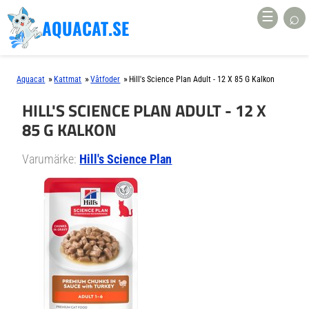
⌕
☰
AQUACAT.SE
»
»
»
Aquacat
Kattmat
Våtfoder
Hill's Science Plan Adult - 12 X 85 G Kalkon
HILL'S SCIENCE PLAN ADULT - 12 X
85 G KALKON
Varumärke:
Hill's Science Plan