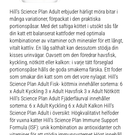
Hill's Science Plan Adult erbjuder härligt möra bitar i
många variationer, förpackat i den praktiska
portionspåsar. Med det saftiga köttet i utsökt sås får
din katt ett balanserat kattfoder med optimala
kombinationer av vitaminer och mineraler för ett långt,
vitalt kattliv. En låg salthalt kan dessutom stödja din
kisses urinvägar. Oavsett om den föredrar havsfisk,
kyckling, nötkött eller kalkon: i varje tätt förseglad
portionspåse hålls de goda smakerna färska. Ett foder
som smakar din katt som om det vore nylagat. Hill's
Science Plan Adult Fisk- köttmix innehåller sorterna: 6
x Adult Kyckling 3 x Adult Havsfisk 3 x Adult Nötkött
Hill's Science Plan Adult Fjäderfäurval innehåller
sorterna: 6 x Adult Kyckling 6 x Adult Kalkon Hill's
Science Plan Adult i översikt: Högkvalitativt helfoder
för vuxna katter Hill's Science Plan Immune Support
Formula (ISF): unik kombination av antioxidanter och
vitaminer för att stödja immunsystemet Högt innehåll