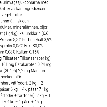
ste urinvägssjukdomarna med
atter älskar. Ingredienser
, vegetabiliska
pannmål, fisk och
odukter, mineralämnen, oljor
t (1 g/kg), kaliumklorid (0,6
 Protein 8,8% Fettinnehåll 3,9%
yprolin 0,05% Fukt 80,0%
um 0,08% Kalium 0,16%
illsatser Tillsatser (per kg):
 E 161 mg Betakaroten 0,24 mg
ar (3b405) 2,2 mg Mangan
 sockerkulör
nbart våtfoder): 2 kg – 2
 påsar 6 kg – 4½ påsar 7+ kg –
åtfoder + torrfoder): 2 kg – 1
oder 4 kg – 1 påse + 45 g