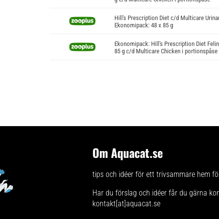
Hill's Prescription Diet c/d Multicare Urin
Ekonomipack: 48 x 85 g
Ekonomipack: Hill's Prescription Diet Felin
85 g c/d Multicare Chicken i portionspåse
Om Aquacat.se
tips och idéer för ett trivsammare hem för
Har du förslag och idéer får du gärna ko
kontakt[at]aquacat.se