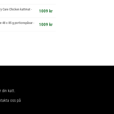
ary Care Chicken kattmat -
1009 kr
e 48 x 85 g portionspåsar -
1009 kr
 din katt.
ntakta oss på