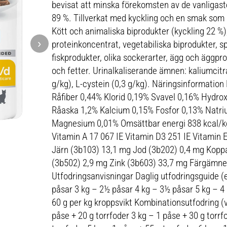
bevisat att minska förekomsten av de vanliga
89 %. Tillverkat med kyckling och en smak som k
Kött och animaliska biprodukter (kyckling 22 %)
›
proteinkoncentrat, vegetabiliska biprodukter, s
fiskprodukter, olika sockerarter, ägg och äggpr
och fetter. Urinalkaliserande ämnen: kaliumcitra
g/kg), L-cystein (0,3 g/kg). Näringsinformation
Råfiber 0,44% Klorid 0,19% Svavel 0,16% Hydrox
Råaska 1,2% Kalcium 0,15% Fosfor 0,13% Natri
Magnesium 0,01% Omsättbar energi 838 kcal/kg T
Vitamin A 17 067 IE Vitamin D3 251 IE Vitamin
Järn (3b103) 13,1 mg Jod (3b202) 0,4 mg Kopp
(3b502) 2,9 mg Zink (3b603) 33,7 mg Färgämne
Utfodringsanvisningar Daglig utfodringsguide (e
påsar 3 kg – 2½ påsar 4 kg – 3½ påsar 5 kg – 4
60 g per kg kroppsvikt Kombinationsutfodring (v
påse + 20 g torrfoder 3 kg – 1 påse + 30 g torrf