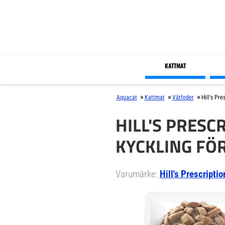
KATTMAT
»
»
»
Aquacat
Kattmat
Våtfoder
Hill's Pr
HILL'S PRESC
KYCKLING FÖR
Varumärke:
Hill's Prescriptio