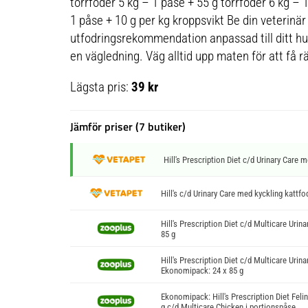
torrfoder 5 kg – 1 påse + 55 g torrfoder 6 kg – 
1 påse + 10 g per kg kroppsvikt Be din veterinä
utfodringsrekommendation anpassad till ditt hu
en vägledning. Väg alltid upp maten för att få rä
Lägsta pris:
39 kr
Jämför priser (7 butiker)
Hill's Prescription Diet c/d Urinary Care m
Hill's c/d Urinary Care med kyckling kattfo
Hill's Prescription Diet c/d Multicare Urin
85 g
Hill's Prescription Diet c/d Multicare Urin
Ekonomipack: 24 x 85 g
Ekonomipack: Hill's Prescription Diet Felin
g c/d Multicare Chicken i portionspåse