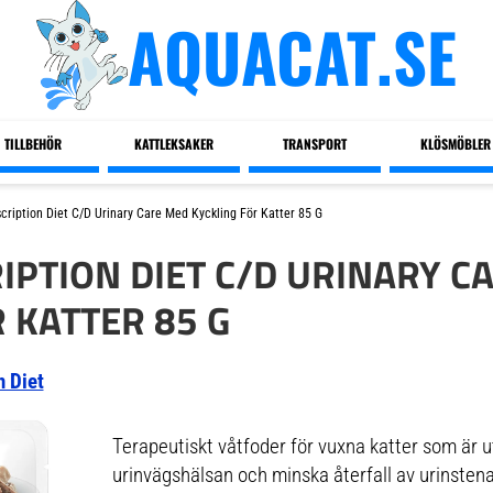
AQUACAT.SE
TILLBEHÖR
KATTLEKSAKER
TRANSPORT
KLÖSMÖBLER
escription Diet C/d Urinary Care Med Kyckling För Katter 85 G
RIPTION DIET C/D URINARY C
 KATTER 85 G
n Diet
Terapeutiskt våtfoder för vuxna katter som är u
urinvägshälsan och minska återfall av urinstenar