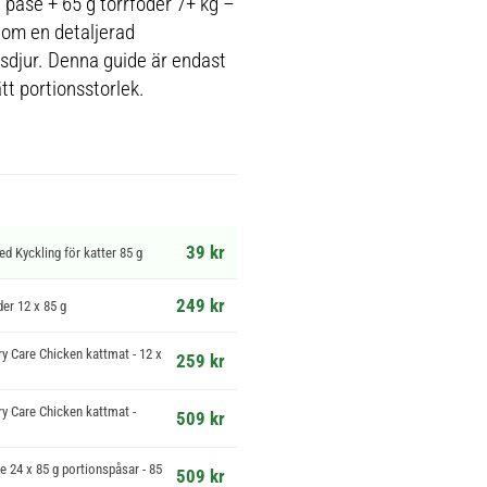
1 påse + 65 g torrfoder 7+ kg –
r om en detaljerad
sdjur. Denna guide är endast
tt portionsstorlek.
39 kr
ed Kyckling för katter 85 g
249 kr
der 12 x 85 g
ary Care Chicken kattmat - 12 x
259 kr
ary Care Chicken kattmat -
509 kr
e 24 x 85 g portionspåsar - 85
509 kr