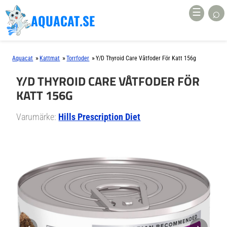
⌕
☰
AQUACAT.SE
»
»
»
Aquacat
Kattmat
Torrfoder
Y/d Thyroid Care Våtfoder För Katt 156g
Y/D THYROID CARE VÅTFODER FÖR
KATT 156G
Varumärke:
Hills Prescription Diet