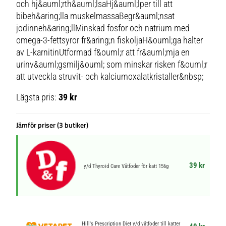
och hj&auml;rth&auml;lsaHj&auml;lper till att
bibeh&aring;lla muskelmassaBegr&auml;nsat
jodinneh&aring;llMinskad fosfor och natrium med
omega-3-fettsyror fr&aring;n fiskoljaH&ouml;ga halter
av L-karnitinUtformad f&ouml;r att fr&auml;mja en
urinv&auml;gsmilj&ouml; som minskar risken f&ouml;r
att utveckla struvit- och kalciumoxalatkristaller&nbsp;
Lägsta pris:
39 kr
Jämför priser (3 butiker)
39 kr
y/d Thyroid Care Våtfoder för katt 156g
Hill's Prescription Diet y/d våtfoder till katter