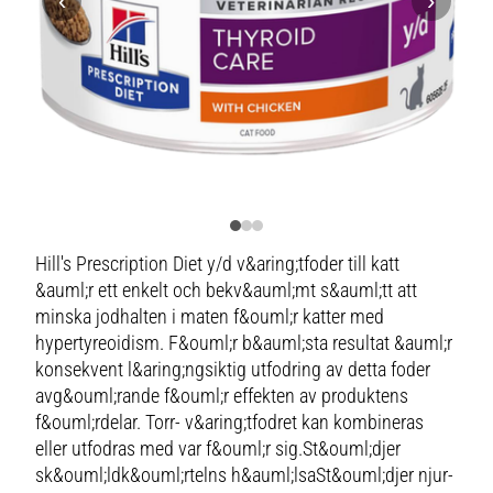
‹
›
Hill's Prescription Diet y/d v&aring;tfoder till katt
&auml;r ett enkelt och bekv&auml;mt s&auml;tt att
minska jodhalten i maten f&ouml;r katter med
hypertyreoidism. F&ouml;r b&auml;sta resultat &auml;r
konsekvent l&aring;ngsiktig utfodring av detta foder
avg&ouml;rande f&ouml;r effekten av produktens
f&ouml;rdelar. Torr- v&aring;tfodret kan kombineras
eller utfodras med var f&ouml;r sig.St&ouml;djer
sk&ouml;ldk&ouml;rtelns h&auml;lsaSt&ouml;djer njur-