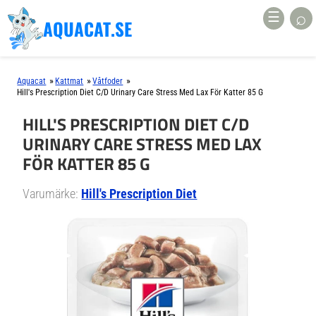
⌕
☰
AQUACAT.SE
»
»
»
Aquacat
Kattmat
Våtfoder
Hill's Prescription Diet C/d Urinary Care Stress Med Lax För Katter 85 G
HILL'S PRESCRIPTION DIET C/D
URINARY CARE STRESS MED LAX
FÖR KATTER 85 G
Varumärke:
Hill's Prescription Diet