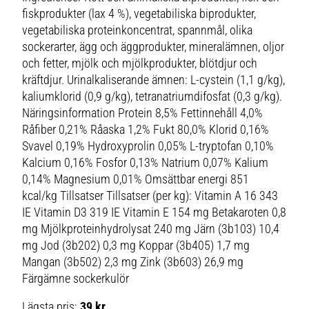
fiskprodukter (lax 4 %), vegetabiliska biprodukter,
vegetabiliska proteinkoncentrat, spannmål, olika
sockerarter, ägg och äggprodukter, mineralämnen, oljor
och fetter, mjölk och mjölkprodukter, blötdjur och
kräftdjur. Urinalkaliserande ämnen: L-cystein (1,1 g/kg),
kaliumklorid (0,9 g/kg), tetranatriumdifosfat (0,3 g/kg).
Näringsinformation Protein 8,5% Fettinnehåll 4,0%
Råfiber 0,21% Råaska 1,2% Fukt 80,0% Klorid 0,16%
Svavel 0,19% Hydroxyprolin 0,05% L-tryptofan 0,10%
Kalcium 0,16% Fosfor 0,13% Natrium 0,07% Kalium
0,14% Magnesium 0,01% Omsättbar energi 851
kcal/kg Tillsatser Tillsatser (per kg): Vitamin A 16 343
IE Vitamin D3 319 IE Vitamin E 154 mg Betakaroten 0,8
mg Mjölkproteinhydrolysat 240 mg Järn (3b103) 10,4
mg Jod (3b202) 0,3 mg Koppar (3b405) 1,7 mg
Mangan (3b502) 2,3 mg Zink (3b603) 26,9 mg
Färgämne sockerkulör
Lägsta pris:
39 kr