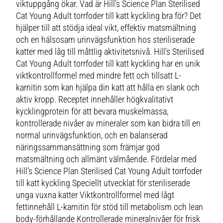
viktuppgång ökar. Vad är Hill’s Science Plan Sterilised
Cat Young Adult torrfoder till katt kyckling bra för? Det
hjälper till att stödja ideal vikt, effektiv matsmältning
och en hälsosam urinvägsfunktion hos steriliserade
katter med låg till måttlig aktivitetsnivå. Hill’s Sterilised
Cat Young Adult torrfoder till katt kyckling har en unik
viktkontrollformel med mindre fett och tillsatt L-
karnitin som kan hjälpa din katt att hålla en slank och
aktiv kropp. Receptet innehåller högkvalitativt
kycklingprotein för att bevara muskelmassa,
kontrollerade nivåer av mineraler som kan bidra till en
normal urinvägsfunktion, och en balanserad
näringssammansättning som främjar god
matsmältning och allmänt välmående. Fördelar med
Hill’s Science Plan Sterilised Cat Young Adult torrfoder
till katt kyckling Speciellt utvecklat för steriliserade
unga vuxna katter Viktkontrollformel med lågt
fettinnehåll L-karnitin för stöd till metabolism och lean
body-förhållande Kontrollerade mineralnivåer för frisk