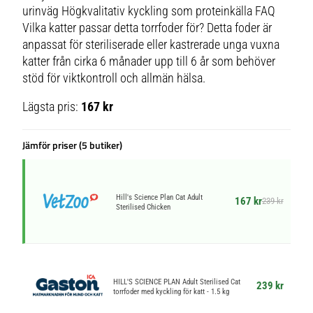
urinväg Högkvalitativ kyckling som proteinkälla FAQ
Vilka katter passar detta torrfoder för? Detta foder är
anpassat för steriliserade eller kastrerade unga vuxna
katter från cirka 6 månader upp till 6 år som behöver
stöd för viktkontroll och allmän hälsa.
Lägsta pris:
167 kr
Jämför priser (5 butiker)
Hill's Science Plan Cat Adult
167 kr
239 kr
Sterilised Chicken
HILL'S SCIENCE PLAN Adult Sterilised Cat
239 kr
torrfoder med kyckling för katt - 1.5 kg