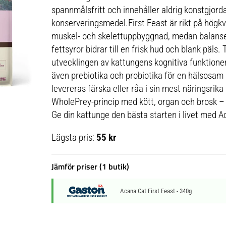
spannmålsfritt och innehåller aldrig konstgjor
konserveringsmedel.First Feast är rikt på högkva
muskel- och skelettuppbyggnad, medan balan
fettsyror bidrar till en frisk hud och blank päls
utvecklingen av kattungens kognitiva funktioner
även prebiotika och probiotika för en hälsosa
levereras färska eller råa i sin mest näringsrika
WholePrey-princip med kött, organ och brosk –
Ge din kattunge den bästa starten i livet med A
Lägsta pris:
55 kr
Jämför priser (1 butik)
Acana Cat First Feast - 340g