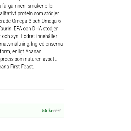
da färgämnen, smaker eller
litativt protein som stödjer
serade Omega-3 och Omega-6
. Taurin, EPA och DHA stödjer
 och syn. Fodret innehåller
m matsmältning.Ingredienserna
 form, enligt Acanas
 precis som naturen avsett.
cana First Feast.
55 kr
79 kr