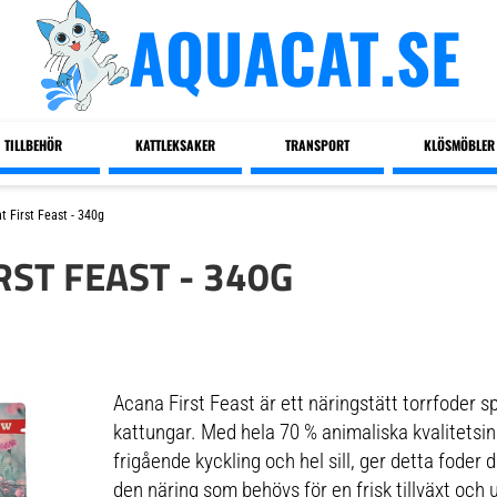
AQUACAT.SE
TILLBEHÖR
KATTLEKSAKER
TRANSPORT
KLÖSMÖBLER
 First Feast - 340g
RST FEAST - 340G
Acana First Feast är ett näringstätt torrfoder s
kattungar. Med hela 70 % animaliska kvalitetsing
frigående kyckling och hel sill, ger detta foder 
den näring som behövs för en frisk tillväxt och 