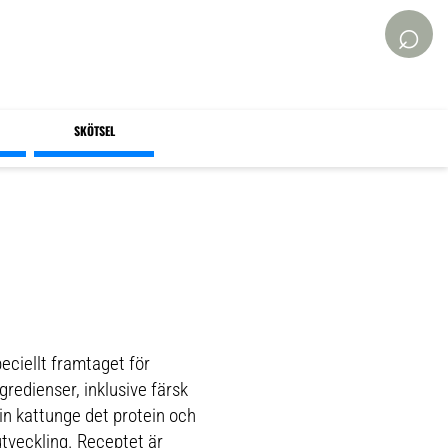
⌕
SKÖTSEL
peciellt framtaget för
redienser, inklusive färsk
din kattunge det protein och
utveckling. Receptet är