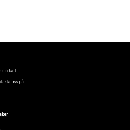
 din katt.
ntakta oss på
aker