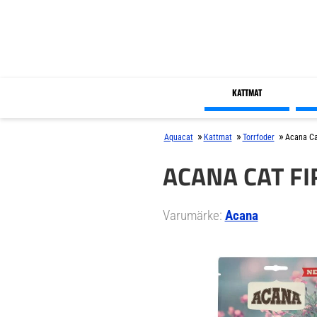
KATTMAT
»
»
»
Aquacat
Kattmat
Torrfoder
Acana Cat
ACANA CAT FI
Varumärke:
Acana