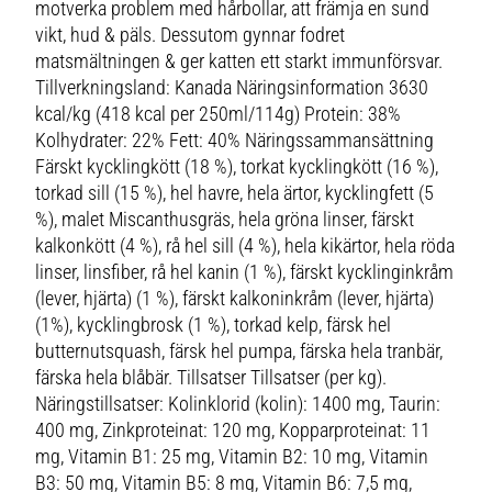
motverka problem med hårbollar, att främja en sund
vikt, hud & päls. Dessutom gynnar fodret
matsmältningen & ger katten ett starkt immunförsvar.
Tillverkningsland: Kanada Näringsinformation 3630
kcal/kg (418 kcal per 250ml/114g) Protein: 38%
Kolhydrater: 22% Fett: 40% Näringssammansättning
Färskt kycklingkött (18 %), torkat kycklingkött (16 %),
torkad sill (15 %), hel havre, hela ärtor, kycklingfett (5
%), malet Miscanthusgräs, hela gröna linser, färskt
kalkonkött (4 %), rå hel sill (4 %), hela kikärtor, hela röda
linser, linsfiber, rå hel kanin (1 %), färskt kycklinginkråm
(lever, hjärta) (1 %), färskt kalkoninkråm (lever, hjärta)
(1%), kycklingbrosk (1 %), torkad kelp, färsk hel
butternutsquash, färsk hel pumpa, färska hela tranbär,
färska hela blåbär. Tillsatser Tillsatser (per kg).
Näringstillsatser: Kolinklorid (kolin): 1400 mg, Taurin:
400 mg, Zinkproteinat: 120 mg, Kopparproteinat: 11
mg, Vitamin B1: 25 mg, Vitamin B2: 10 mg, Vitamin
B3: 50 mg, Vitamin B5: 8 mg, Vitamin B6: 7,5 mg,