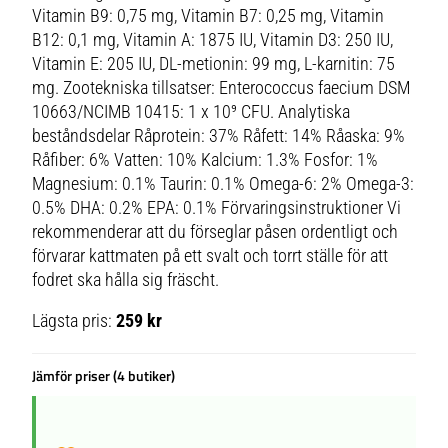
Vitamin B9: 0,75 mg, Vitamin B7: 0,25 mg, Vitamin
B12: 0,1 mg, Vitamin A: 1875 IU, Vitamin D3: 250 IU,
Vitamin E: 205 IU, DL-metionin: 99 mg, L-karnitin: 75
mg. Zootekniska tillsatser: Enterococcus faecium DSM
10663/NCIMB 10415: 1 x 10⁹ CFU. Analytiska
beståndsdelar Råprotein: 37% Råfett: 14% Råaska: 9%
Råfiber: 6% Vatten: 10% Kalcium: 1.3% Fosfor: 1%
Magnesium: 0.1% Taurin: 0.1% Omega-6: 2% Omega-3:
0.5% DHA: 0.2% EPA: 0.1% Förvaringsinstruktioner Vi
rekommenderar att du förseglar påsen ordentligt och
förvarar kattmaten på ett svalt och torrt ställe för att
fodret ska hålla sig fräscht.
Lägsta pris:
259 kr
Jämför priser (4 butiker)