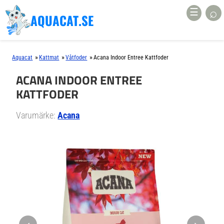
⌕
☰
AQUACAT.SE
»
»
»
Aquacat
Kattmat
Våtfoder
Acana Indoor Entree Kattfoder
ACANA INDOOR ENTREE
KATTFODER
Varumärke:
Acana