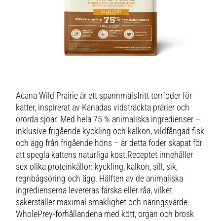
Acana Wild Prairie är ett spannmålsfritt torrfoder för
katter, inspirerat av Kanadas vidsträckta prärier och
orörda sjöar. Med hela 75 % animaliska ingredienser –
inklusive frigående kyckling och kalkon, vildfångad fisk
och ägg från frigående höns – är detta foder skapat för
att spegla kattens naturliga kost.Receptet innehåller
sex olika proteinkällor: kyckling, kalkon, sill, sik,
regnbågsöring och ägg. Hälften av de animaliska
ingredienserna levereras färska eller råa, vilket
säkerställer maximal smaklighet och näringsvärde.
WholePrey-förhållandena med kött, organ och brosk