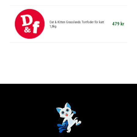
Cat & Kitten Grasslands Torrfoder för katt
479 kr
1,8kg