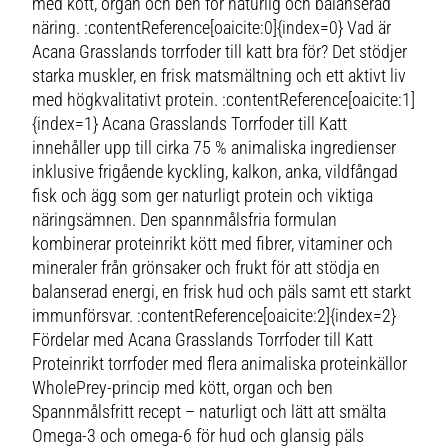
med kött, organ och ben för naturlig och balanserad
näring. :contentReference[oaicite:0]{index=0} Vad är
Acana Grasslands torrfoder till katt bra för? Det stödjer
starka muskler, en frisk matsmältning och ett aktivt liv
med högkvalitativt protein. :contentReference[oaicite:1]
{index=1} Acana Grasslands Torrfoder till Katt
innehåller upp till cirka 75 % animaliska ingredienser
inklusive frigående kyckling, kalkon, anka, vildfångad
fisk och ägg som ger naturligt protein och viktiga
näringsämnen. Den spannmålsfria formulan
kombinerar proteinrikt kött med fibrer, vitaminer och
mineraler från grönsaker och frukt för att stödja en
balanserad energi, en frisk hud och päls samt ett starkt
immunförsvar. :contentReference[oaicite:2]{index=2}
Fördelar med Acana Grasslands Torrfoder till Katt
Proteinrikt torrfoder med flera animaliska proteinkällor
WholePrey-princip med kött, organ och ben
Spannmålsfritt recept – naturligt och lätt att smälta
Omega-3 och omega-6 för hud och glansig päls