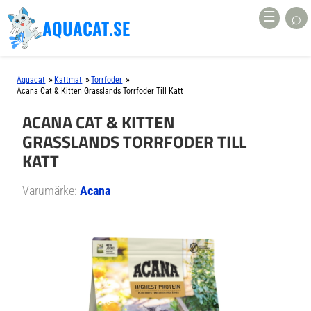
⌕
☰
AQUACAT.SE
»
»
»
Aquacat
Kattmat
Torrfoder
Acana Cat & Kitten Grasslands Torrfoder Till Katt
ACANA CAT & KITTEN
GRASSLANDS TORRFODER TILL
KATT
Varumärke:
Acana