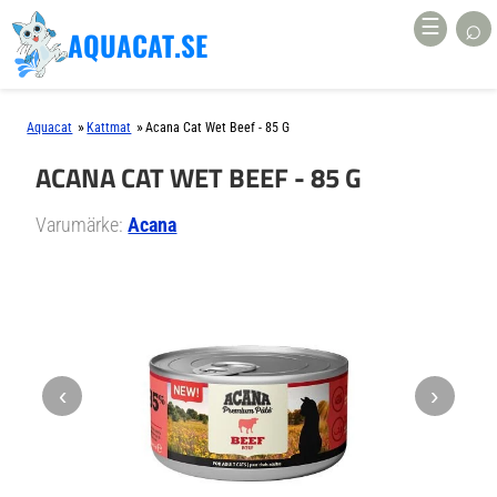
⌕
☰
AQUACAT.SE
»
»
Aquacat
Kattmat
Acana Cat Wet Beef - 85 G
ACANA CAT WET BEEF - 85 G
Varumärke:
Acana
‹
›