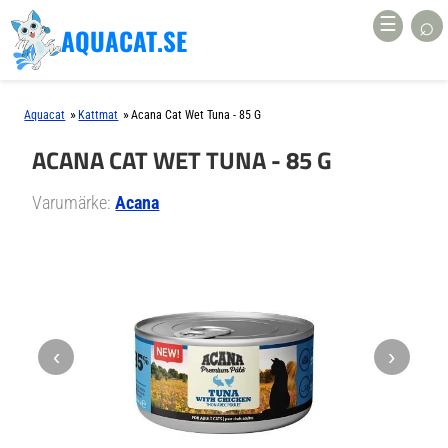
⌕
☰
AQUACAT.SE
»
»
Aquacat
Kattmat
Acana Cat Wet Tuna - 85 G
ACANA CAT WET TUNA - 85 G
Varumärke:
Acana
‹
›