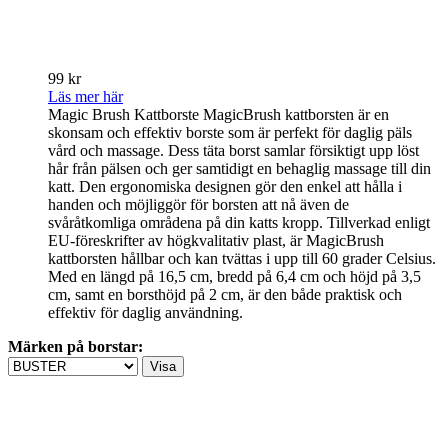
99 kr
Läs mer här
Magic Brush Kattborste MagicBrush kattborsten är en
skonsam och effektiv borste som är perfekt för daglig päls
vård och massage. Dess täta borst samlar försiktigt upp löst
hår från pälsen och ger samtidigt en behaglig massage till din
katt. Den ergonomiska designen gör den enkel att hålla i
handen och möjliggör för borsten att nå även de
svåråtkomliga områdena på din katts kropp. Tillverkad enligt
EU-föreskrifter av högkvalitativ plast, är MagicBrush
kattborsten hållbar och kan tvättas i upp till 60 grader Celsius.
Med en längd på 16,5 cm, bredd på 6,4 cm och höjd på 3,5
cm, samt en borsthöjd på 2 cm, är den både praktisk och
effektiv för daglig användning.
Märken på borstar: