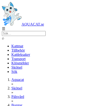
AQUACAT.se
☰
⌕
Kattmat
Tillbehör
Kattleksaker
Transport
Klösmöbler
Skötsel
Sök
Aquacat
»
Skötsel
»
Pälsvård
»
Borstar