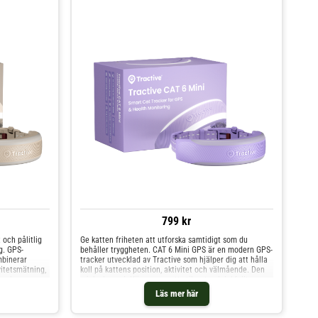
799 kr
och pålitlig
Ge katten friheten att utforska samtidigt som du
g. GPS-
behåller tryggheten. CAT 6 Mini GPS är en modern GPS-
mbinerar
tracker utvecklad av Tractive som hjälper dig att hålla
vitetsmätning,
koll på kattens position, aktivitet och välmående. Den
Den bruna
mjuka lavendelfärgen ger ett stilrent och lekfullt
ende som
uttryck samtidigt som den avancerade tekniken gör det
Läs mer här
t som den
enkelt att följa kattens vardag, både nära hemmet och
 kontakten
på längre upptäcktsfärder. Viktiga fördelar GPS-