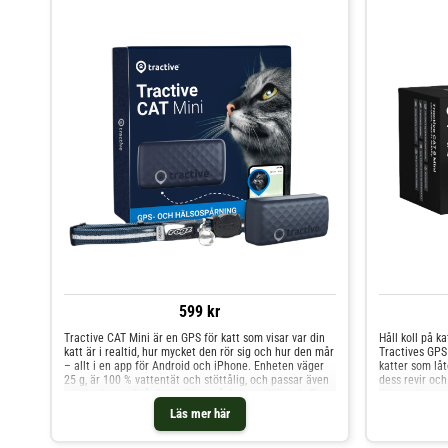
599 kr
Tractive CAT Mini är en GPS för katt som visar var din
Håll koll på k
katt är i realtid, hur mycket den rör sig och hur den mår
Tractives GPS
– allt i en app för Android och iPhone. Enheten väger
katter som låte
25 g, är 100 % vattentät och stöttålig, och passar även
dess revir och
mindre katter.Spårdonet fästs på det medföljande Rogz-
lätta och ergo
katthalsbandet som har säkerhetsknäppe som släpper
för katter oc
Läs mer här
om katten fastnar. Två olika klämmor gör att du kan
funktioner för
välja passform. Inbyggt SIM-kort ansluter automatiskt
Viktiga fördel