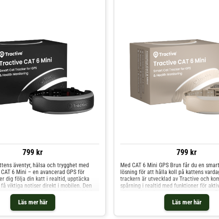
799 kr
799 kr
attens äventyr, hälsa och trygghet med
Med CAT 6 Mini GPS Brun får du en smart 
 CAT 6 Mini – en avancerad GPS för
lösning för att hålla koll på kattens varda
r dig följa din katt i realtid, upptäcka
trackern är utvecklad av Tractive och ko
 få viktiga notiser direkt i mobilen. Den
spårning i realtid med funktioner för akti
nomiska designen är särskilt utvecklad
sömnregistrering och hälsouppföljning. 
h kombinerar smart GPS-spårning med
färgen ger ett naturligt och diskret utse
Läs mer här
Läs mer här
 aktivitets-, sömn- och hälsomonitorering.
smälter in fint i kattens vardag samtidig
ar GPS-spårning i realtid med LIVE-läge
avancerade tekniken hjälper dig att hålla