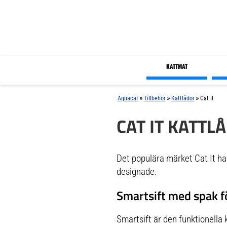
KATTMAT
»
»
»
Aquacat
Tillbehör
Kattlådor
Cat It
CAT IT KATTL
Det populära märket Cat It har
designade.
Smartsift med spak f
Smartsift är den funktionella