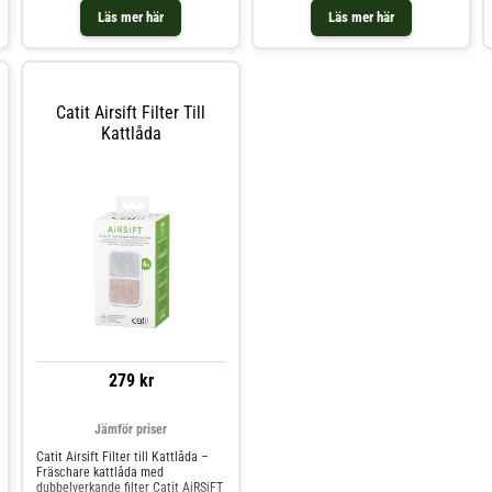
hygienisk. Plastskydden är
har nytta av Catit Jumbo kattlåda
Läs mer här
Läs mer här
slitstarka, oparfymerade och
Användarvänligheten – även vid
kommer i ett praktiskt 12-pack. 12-
rengöring – uppskattas också
pack plastskydd Speciellt
utformade för Catit SmartSift
Kattlåda Oparfymerade Storlek:
23 x 11 x 3 cm
Catit Airsift Filter Till
Kattlåda
279 kr
Jämför priser
Catit Airsift Filter till Kattlåda –
Fräschare kattlåda med
dubbelverkande filter Catit AiRSiFT