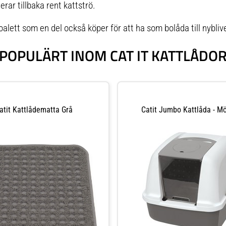
rar tillbaka rent kattströ.
oalett som en del också köper för att ha som bolåda till nyb
POPULÄRT INOM CAT IT KATTLÅDO
atit Kattlådematta Grå
Catit Jumbo Kattlåda - M