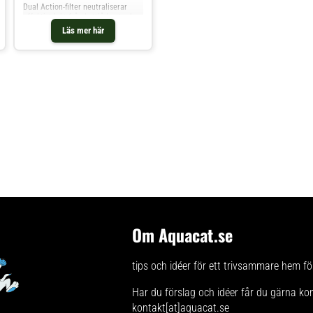
Dual Action-filter neutraliserar
effektivt lukt från kattlådan tack
vare två kraftfulla
Läs mer här
filtermaterial. Det motverkar
ammoniak och avföringslukt i upp
till 30 dagar. Passar till Catit
Jumbo och Catit Smartsift.
Fördelar med Catit Airsift-filter:
Dubbelverkande filtrering: Magic
Blue neutraliserar ammoniak,
aktivt kol fångar lukter. Enkel att
använda: Placeras direkt i Airsift-
utrymmet i kattlådan. Långvarig
effekt: Ett filter räcker upp till 30
dagar. Kompatibilitet: Passar Catit
Jumbo och Smartsift-modellerna.
Vanliga frågor: Hur ofta bör filtret
bytas? Var 30:e dag
rekommenderas för optimal effekt.
Passar det andra kattlådor? Detta
filter är utformat för Catit Jumbo
och Smartsift. Vad ingår i
förpackningen? Finns i 2- eller 6-
Om Aquacat.se
pack filter.
tips och idéer för ett trivsammare hem för
Har du förslag och idéer får du gärna ko
kontakt[at]aquacat.se