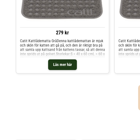
279 kr
Catit Kattlådematta GråDenna kattlådemattan är mjuk
Catit Kattlåd
och skön för katten att gå på, och den är riktigt bra på
och skön för k
att samla upp kattsand från kattens tassar, så att denna
att samla upp 
inte sprids ut på golvet.Storlekar:S = 40 x 60 cmL = 60 x
inte sprids ut
90 cm
90 cm
Läs mer här