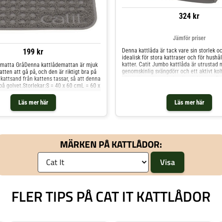
324 kr
Jämför priser
199 kr
Denna kattlåda är tack vare sin storlek o
idealisk för stora kattraser och för hushål
katter. Catit Jumbo kattlåda är utrustad
ematta GråDenna kattlådemattan är mjuk
genomskinlig svängdörr och ett aktivt kolf
atten att gå på, och den är riktigt bra på
sätt tränger inga obehagliga lukter ut. D
kattsand från kattens tassar, så att denna
underdelen gör kattlådan helt läckagesäk
 på golvet.Storlekar:S = 40 x 60 cmL = 60 x
Kattoaletten har två praktiska finesser s
underlätta rengöringen särskilt mycket: L
Läs mer här
Läs mer här
uppfällbart så att du enkelt kommer åt in
påshållaren kan en soppåse hängas upp. P
du en hand fri vid rengöringen och inget
på golvet på väg till påsen. Monteringen 
och ovandel går snabbt och enkelt tack v
MÄRKEN PÅ KATTLÅDOR:
skjutreglarna. I locket finns ett praktiskt
integrerat. Catit Jumbo kattlåda i överbli
mörkgrå Extra rymlig Idealisk för stora ka
kolfilter Praktisk påshållare Uppfällbart l
Genomskinlig svängdörr Mått: Totalt: L 54
46,5 cm Dörröppning med svängdörr: B 21
cm Höjd på underdel: fram ca 17 cm, bak
FLER TIPS PÅ CAT IT KATTLÅDOR
Instegshöjd: 17 cm Det uppskattar kunde
Jumbo kattlåda: (Sammanfattning av vår
kundrecensioner, skapad med AI-stöd) Nå
berömmer produktens storlek, rymlighet o
design Särskilt ståkissare och stora katte