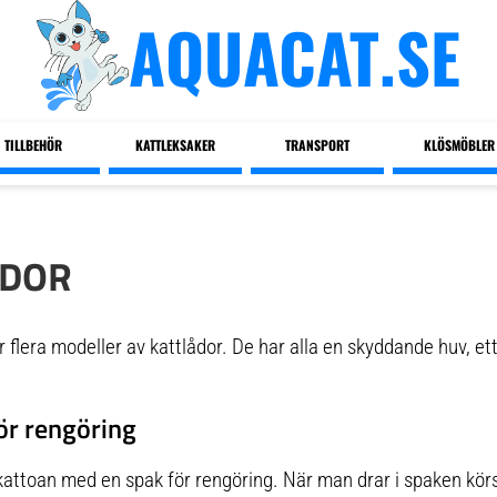
AQUACAT.SE
TILLBEHÖR
KATTLEKSAKER
TRANSPORT
KLÖSMÖBLER
ÅDOR
 flera modeller av kattlådor. De har alla en skyddande huv, ett
ör rengöring
 kattoan med en spak för rengöring. När man drar i spaken kö