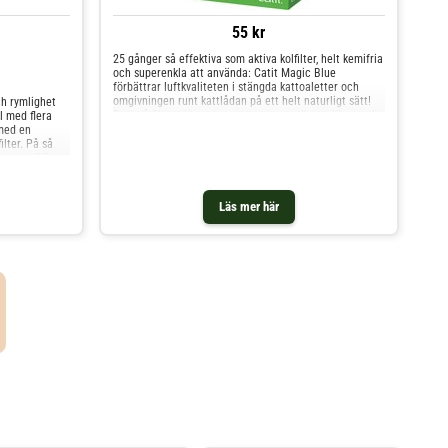
55 kr
25 gånger så effektiva som aktiva kolfilter, helt kemifria
och superenkla att använda: Catit Magic Blue
förbättrar luftkvaliteten i stängda kattoaletter och
omgivningen runt kattlådan på ett helt naturligt sätt!
ch rymlighet
De små filtren läggs i en patron som stängs säkert och
l med flera
inte kan öppnas av katten. Patronen placeras sedan på
 med en
insidan av taket med ett självhäftande fäste. Filtret
ilter. På så
absorberar otrevlig lukt som en svamp, istället för att
en extra höga
bara blanda sig med och täcka över den som kemiska
er.
luftuppfräschare gör. Den stickiga ammoniakgasen,
om kan
som kan orsaka hälsobesvär hos katten, andra husdjur
ocket är
Läs mer här
eller barn, kan minskas med hela 80 % med Catit Magic
sidan. Vid
Blue. Samtidigt minskar avföringsdoft med i genomsnitt
å så sätt har
40% (beroende på vilken näring katten får. Catit Magic
 strö hamnar
Blue förbättrar hygienen och passar i alla kattoaletter.
av underdel
Det är ett idealiskt alternativ till giftiga och kemiska
are
luftrenare! Catit Magic Blue i överblick: Luftrenare för
 bärhandtag
kattoaletter med tak Effektivt och naturligt: Innehåller
ck: Färg:
ej kemiska tillsatser och är absolut ogiftiga, 25 x så
ttraser Aktivt
verksamma som aktiva kolfilter Hög absorption: Binder
ock
otrevlig doft i stället för att bara blanda sig med och
 x B 49 x H
täcka över den Upp till 80 % mindre ammoniakgas: Ett
-24 cm x H 26
särskilt effektivt hjälpmedel mot oönskad
 ca 28 cm
ammoniakgas, vilken kan orsaka hälsoproblem hos
rna med Catit
katten, andra husdjur och barn Absorberar ca 40 %
a
avföringsdoft, beroende på vilket foder katten får
gra kunder
Enkelt att använda: Utbytbara filter läggs i en
ch tilltalande
självhäftande box som fästs i taket Passar i alla
r har nytta av