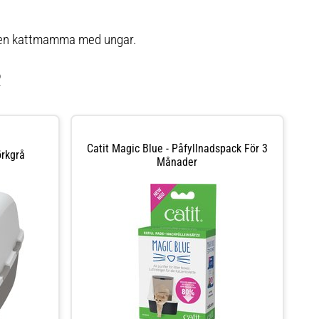
liven kattmamma med ungar.
R
Catit Magic Blue - Påfyllnadspack För 3
örkgrå
Månader