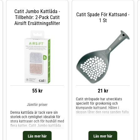
Catit Jumbo kattlåda Användarvänlighete
rengöring – uppskattas också
Catit Jumbo Kattlåda -
Catit Spade För Kattsand -
Tillbehör: 2-Pack Catit
1 St
Airsift Ersättningsfilter
55 kr
21 kr
Catit ströspade har utvecklats
speciellt för grovkornig och
Jämför priser
klumpande kattsand. Hålen i
skopan låter den rena sanden falla
Denna kattlåda är tack vare sin
tillbaka ner i kattlådan för
storlek och rymlighet idealisk för
återanvändning. Skopans yta är
stora kattraser och för hushåll med
extra bred, vilket underlättar
flera katter. Catit Jumbo kattlåda
rengöringen av kattlådan.
är utrustad med en genomskinlig
Handtaget har en platt och bred
svängdörr och ett aktivt kolfilter.
Läs mer här
Läs mer här
ände så ströspaden kan inte bara
På så sätt tränger inga obehagliga