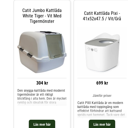
Catit Jumbo Kattlåda
Catit Kattlåda Pixi -
White Tiger - Vit Med
41x52x47.5 / Vit/Grå
Tigermönster
304 kr
699 kr
Den snygga kattlåda med modernt
tigermönster är ett riktigt
Jämför priser
blickfång i alla hem. Den är mycket
rymlig och idealisk för stora
Catit PIXI Kattlåda är en modern
kattraser eller hushåll med flera
kattlåda med toppingång som
katter. Catit Jumbo kattlåda White
effektivt förhindrar att kattsand
Tiger är utrustad med en
sprids runt hemmet. Tack vare det
genomskinlig svängdörr och ett
perforerade locket med anti-
aktivkolfilter som motverkar att
tracking-funktion faller överflödig
Läs mer här
Läs mer här
otrevliga lukter tränger ut ur
sand från kattens tassar tillbaka