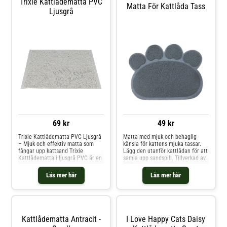
Trixie Kattlådematta PVC
Matta För Kattlåda Tass
fuktavvisande.
Ljusgrå
69 kr
49 kr
Trixie Kattlådematta PVC Ljusgrå
Matta med mjuk och behaglig
– Mjuk och effektiv matta som
känsla för kattens mjuka tassar.
fångar upp kattsand Trixie
Lägg den utanför kattlådan för att
Kattlådematta i ljusgrå PVC är en
samla upp sandspill. Tillverkad av
praktisk matta som passar alla
PVC. Kan enkelt sköljas av.
typer av kattlådor. Den hjälper till
Läs mer här
Läs mer här
att fånga upp kattsand från
kattens tassar när den lämnar
lådan, vilket gör hemmet renare
och minskar mängden sand på
golvet. Mattan är även skonsam
för känsliga katter tack vare sin
Kattlådematta Antracit -
I Love Happy Cats Daisy
mjuka struktur. Hur fungerar en