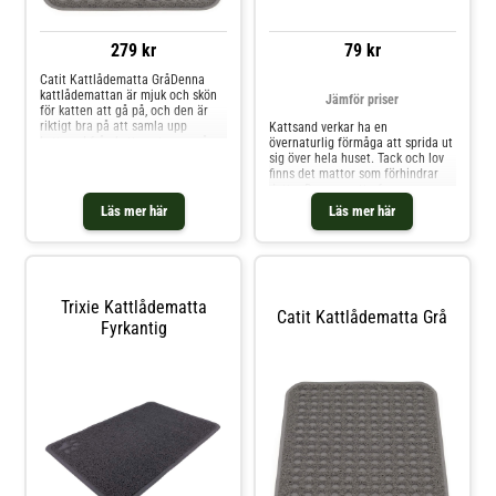
279 kr
79 kr
Catit Kattlådematta GråDenna
kattlådemattan är mjuk och skön
Jämför priser
för katten att gå på, och den är
riktigt bra på att samla upp
Kattsand verkar ha en
kattsand från kattens tassar, så
övernaturlig förmåga att sprida ut
att denna inte sprids ut på
sig över hela huset. Tack och lov
golvet.Storlekar:S = 40 x 60 cmL =
finns det mattor som förhindrar
60 x 90 cm
detta. Denna matta fungerar
precis som en dörrmatta. Sanden
Läs mer här
Läs mer här
fastnar enkelt på den mjuka ytan
och katten tycker dessutom att
den är behaglig att gå på.Mattan
är tillverkad av PVC, vilket är en
klimatsmart plast.Mått: 60x40 cm.
Trixie Kattlådematta
Catit Kattlådematta Grå
Fyrkantig