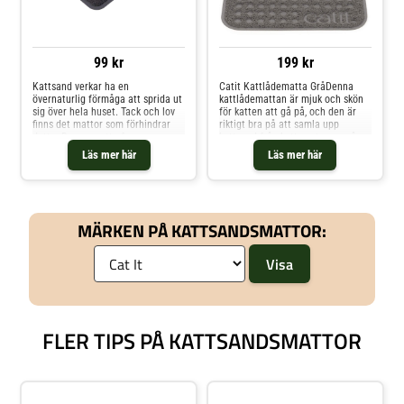
99 kr
199 kr
Kattsand verkar ha en
Catit Kattlådematta GråDenna
övernaturlig förmåga att sprida ut
kattlådemattan är mjuk och skön
sig över hela huset. Tack och lov
för katten att gå på, och den är
finns det mattor som förhindrar
riktigt bra på att samla upp
detta. Denna matta fungerar
kattsand från kattens tassar, så
precis som en dörrmatta. Sanden
att denna inte sprids ut på
Läs mer här
Läs mer här
fastnar enkelt på den mjuka ytan
golvet.Storlekar:S = 40 x 60 cmL =
och katten tycker dessutom att
60 x 90 cm
den är behaglig att gå på.Mattan
är tillverkad av PVC, vilket är en
klimatsmart plast.Mått: 60x40 cm.
MÄRKEN PÅ KATTSANDSMATTOR:
FLER TIPS PÅ KATTSANDSMATTOR