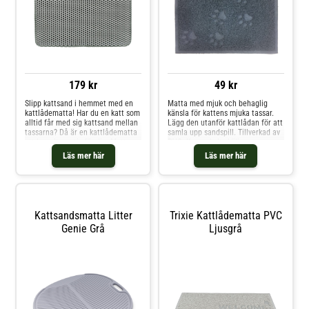
179 kr
49 kr
Slipp kattsand i hemmet med en
Matta med mjuk och behaglig
kattlådematta! Har du en katt som
känsla för kattens mjuka tassar.
alltid får med sig kattsand mellan
Lägg den utanför kattlådan för att
tassarna? Då är en kattlådematta
samla upp sandspill. Tillverkad av
ett bra alternativ för dig. Mattan
PVC. Kan enkelt sköljas av.
har två lager där översta lagret är
Läs mer här
Läs mer här
ett nät som släpper igenom
kattsanden till nästa lager, där
samlas kattsanden upp och kan
enkelt hällas tillbaka i lådan. De
två lagren är förslutna med
kardborreband som lätt går att
Kattsandsmatta Litter
Trixie Kattlådematta PVC
öpnna och stänga, Storlekar:
Genie Grå
Ljusgrå
40x55 cm 40x70 cm