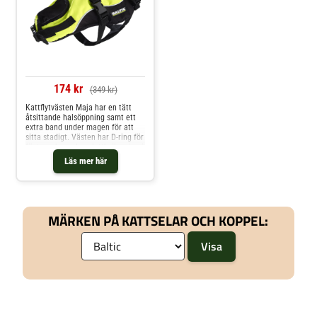
174 kr
(349 kr)
Kattflytvästen Maja har en tätt
åtsittande halsöppning samt ett
extra band under magen för att
sitta stadigt. Västen har D-ring för
fäste av koppel, omlottknäppning i
hals och reflex på lyfthandtaget.
Läs mer här
MÄRKEN PÅ KATTSELAR OCH KOPPEL: