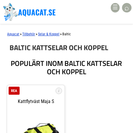
⌕
☰
AQUACAT.SE
»
»
»
Aquacat
Tillbehör
Selar & Koppel
Baltic
BALTIC KATTSELAR OCH KOPPEL
POPULÄRT INOM BALTIC KATTSELAR
OCH KOPPEL
i
REA
Kattflytväst Maja S