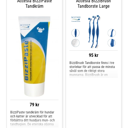
Accesia BizziPaste
Accesia BizziBrush
Tandkräm
Tandborste Large
95 kr
BizziBrush Tandborste finns i tre
storlekar för att passa de minsta
såväl som de riktigt stora
munnarna. BizziBrush är en
design och varumärkesskyddad
produkt utvecklad av Accesia.Det
allra bästa sättet att förebygga
plack och tandsten samt problem
med tänder och tandkött hos din
hund eller katt är att borsta
tänderna regelbundet. Vid
79 kr
tandborstning används tandkräm
speciellt framtagen för djur -
BizziPaste tandkräm för hundar
använd aldrig tandkräm som är till
och katter är utvecklad för att
för människor. Börja borsta
förbättra ditt husdjurs mun- och
tänderna på ditt djur redan i tidig
tandhygien. De eteriska oljorna
ålder för att vänja ditt djur vid