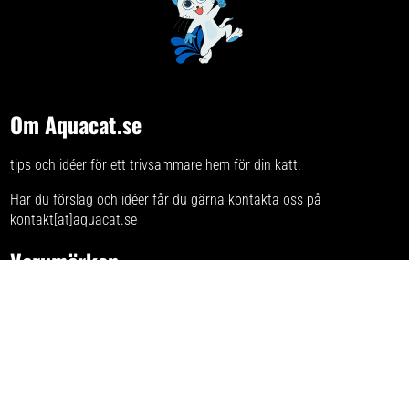
Om Aquacat.se
tips och idéer för ett trivsammare hem för din katt.
Har du förslag och idéer får du gärna kontakta oss på
kontakt[at]aquacat.se
Varumärken
Se listan för alla varumärken med kattsaker
Integritetspolicy
Här kan du läsa om
sajtens integritetspolicy
.