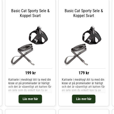
Basic Cat Sporty Sele &
Basic Cat Sporty Sele &
Koppel Svart
Koppel Svart
199 kr
179 kr
Kattsele i meshtyg! Att ta med din
Kattsele i meshtyg! Att ta med din
kisse ut på promenader är härligt
kisse ut på promenader är härligt
och det är väsentligt att katten får
och det är väsentligt att katten får
en sele som du enkelt kan ta av
en sele som du enkelt kan ta av
och på. Den här svarta kattselen är
och på. Den här svarta kattselen är
designad som step in-modell, vilket
designad som step in-modell, vilket
Läs mer här
Läs mer här
innebär att den inte behöver dras
innebär att den inte behöver dras
över huvudet på katten. Du
över huvudet på katten. Du
knäpper fast selen på katten med
knäpper fast selen på katten med
kardborreband, på så vis är det
kardborreband, på så vis är det