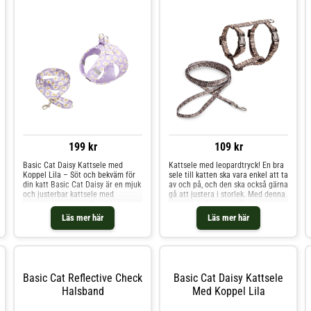
199 kr
109 kr
Basic Cat Daisy Kattsele med
Kattsele med leopardtryck! En bra
Koppel Lila – Söt och bekväm för
sele till katten ska vara enkel att ta
din katt Basic Cat Daisy är en mjuk
av och på, och den ska också gärna
och justerbar kattsele med
gå att justera i storlek. Med denna
matchande koppel. Selen har ett
kattsele och koppel får du en
fint blommönster och är tillverkad
hållbar och bekväm produkt, som
Läs mer här
Läs mer här
av bekvämt bomullstyg och
dessutom är trevlig att titta på!
slitstark polyester. Tack vare
Selen är justerbar runt mage, bröst
reflexdetaljer på båda sidor ökar
och hals och knäpps fast med
säkerheten under promenader,
klickspännen. Kopplet fäster du
även i mörker. Selen stängs enkelt
med hjälp av en D-ring och
med en plastspänne och har en
karbinhake på ryggen. Den
Basic Cat Reflective Check
Basic Cat Daisy Kattsele
lätt metallring i silverfärg för
leopardmönstrade selen erbjuds i
Halsband
Med Koppel Lila
kopplet. Vilken är den bästa
två storlekar – kika i vår
kattselen för trygga och bekväma
storleksguide och hitta rätt storlek