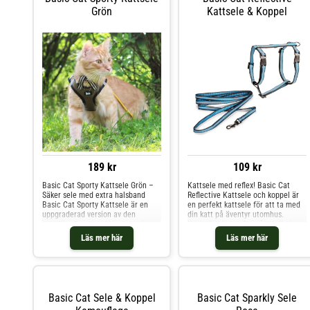
koppel: 120 cm
Grön
Kattsele & Koppel
189 kr
109 kr
Basic Cat Sporty Kattsele Grön –
Kattsele med reflex! Basic Cat
Säker sele med extra halsband
Reflective Kattsele och koppel är
Basic Cat Sporty Kattsele är en
en perfekt kattsele för att ta med
uppgraderad version av den
din katt på äventyr utomhus.
populära Sporty-selen, nu med ett
Kattselen har reflex så att din katt
extra halsband för att förhindra att
syns tydligt. Kattselen är justerbar
Läs mer här
Läs mer här
katten smiter. Selen är designad
så att den passar just din katt och
speciellt för katter som har en
kopplet fästs i den D-ring. Selen
tendens att ta sig ur vanliga selar.
finns i tre olika färger: Gul Blå Rosa
Vilken kattsele är bäst för katter
Mått: Halsomkrets: 22 - 36 cm
som smiter? En säker kattsele bör
Bröstomfång: 27 - 44 cm Bredd på
ha: Extra halsband för att förhindra
selens band: 1 cm Längd på
Basic Cat Sele & Koppel
Basic Cat Sparkly Sele
att katten tar sig ur selen.
koppel: 120 cm