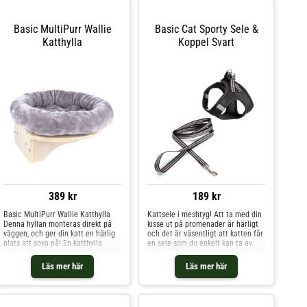
Basic MultiPurr Wallie
Basic Cat Sporty Sele &
Katthylla
Koppel Svart
389 kr
189 kr
Basic MultiPurr Wallie Katthylla
Kattsele i meshtyg! Att ta med din
Denna hyllan monteras direkt på
kisse ut på promenader är härligt
väggen, och ger din katt en härlig
och det är väsentligt att katten får
plats att sova på! En katthylla
en sele som du enkelt kan ta av
såsom denna passar perfekt för dig
och på. Den här svarta kattselen är
som exempelvis bor litet. Med
designad som step in-modell, vilket
Läs mer här
Läs mer här
hjälp av en väggmonterad katthylla
innebär att den inte behöver dras
så kan du utnyttja utrymmet till
över huvudet på katten. Du
max, eftersom den inte tar upp
knäpper fast selen på katten med
någon plats på golvet! Ett förslag
kardborreband, på så vis är det