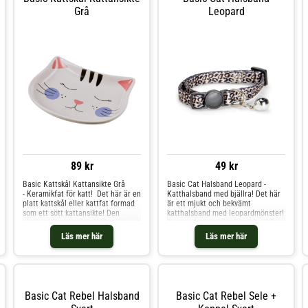
Grå
Leopard
89 kr
49 kr
Basic Kattskål Kattansikte Grå
Basic Cat Halsband Leopard -
- Keramikfat för katt! Det här är en
Katthalsband med bjällra! Det här
platt kattskål eller kattfat formad
är ett mjukt och bekvämt
som ett sött kattansikte! Den
katthalsband med leopardmönster!
platta skålen är gjord i keramik och
Det kan justeras mellan 16 – 25
perfekt för katter som föredrar att
cm för optimal passform.
Läs mer här
Läs mer här
äta ur fat. Basic Kattskål
Halsbandet har ett
Kattansikte Grå tål: Maskindisk
säkerhetsspänne som kan öppnas
Mikrovågsugn Att ställas i frysen
om katten skulle fastna i
Storlek: 16,5 x 13 x 2,5 cm
något. Halsbandet har en D-ring
där du kan fästa kattens koppel
eller ID-bricka Dessutom ingår en
Basic Cat Rebel Halsband
Basic Cat Rebel Sele +
avtagbar bjällra! Basic Cat