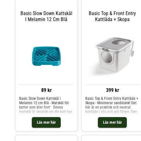
Basic Slow Down Kattskål
Basic Top & Front Entry
I Melamin 12 Cm Blå
Kattlåda + Skopa
89 kr
399 kr
Basic Slow Down Kattskål i
Basic Top & Front Entry Kattlåda +
Melamin 12 cm Blå - Matskål för
Skopa - Minimerar sandstänk! Det
katter som äter fort! Denna
här är en praktisk och neutral
matskål är idealisk om din katt har
kattlåda i vita och grå färger. Den
en vana att hetsäta. Skålens form
smarta designen låter katten vara
och mönster uppmuntrar katten att
ifred samtidigt som sandstänk
Läs mer här
Läs mer här
sakta ned och äta i ett lugnare
utanför lådan minimeras. Den här
tempo. Oavsett om din katt äter
kattlådan har inte bara en, utan två
torrfoder, våtfoder eller färskfoder
ingångar - en på sidan och en på
så passar skålen perfekt! Dessutom
toppen. Det betyder att din katt