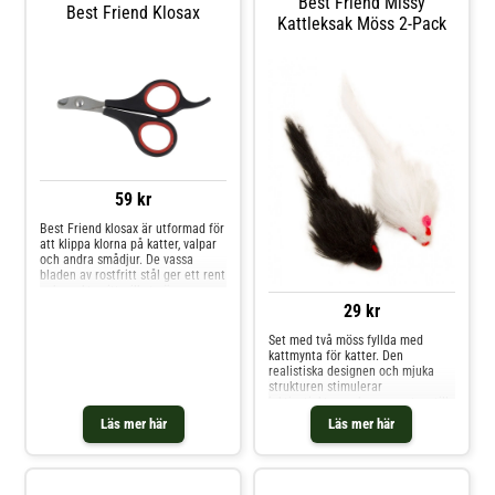
Best Friend Missy
Best Friend Klosax
Kattleksak Möss 2-Pack
59 kr
Best Friend klosax är utformad för
att klippa klorna på katter, valpar
och andra smådjur. De vassa
bladen av rostfritt stål ger ett rent
och exakt snitt, vilket gör
regelbunden kloklippning både
29 kr
enkel och säker. Korrekt vårdade
klor bidrar till ditt djurs komfort
Set med två möss fyllda med
och välbefinnande. – Passar för
kattmynta för katter. Den
katter, valpar och smådjur – Vassa
realistiska designen och mjuka
blad i rostfritt stål – Ger ett
strukturen stimulerar
prydligt och exakt resultat
jaktinstinkten och uppmuntrar till
lek. Varje mus är cirka 5 cm lång
Läs mer här
Läs mer här
plus svans och finns i olika färger.