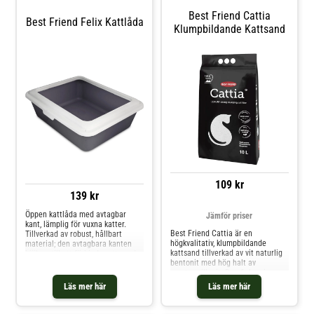
Best Friend Cattia
Best Friend Felix Kattlåda
Klumpbildande Kattsand
109 kr
139 kr
Öppen kattlåda med avtagbar
Jämför priser
kant, lämplig för vuxna katter.
Best Friend Cattia är en
Tillverkad av robust, hållbart
högkvalitativ, klumpbildande
material; den avtagbara kanten
kattsand tillverkad av vit naturlig
hjälper till att förhindra att sand
bentonit med hög halt av
sprids när din katt gräver. Mått: 15
montmorillonit. Den finkorniga
cm (H) x 38 cm (B) x 46,5 cm (D).
strukturen ger överlägsen
Läs mer här
Läs mer här
uppsugnings- och
luktbindningsförmåga jämfört
med traditionell bentonitsand,