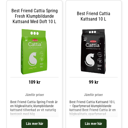
vilket håller kattlådan fräsch
längre. Den bildar fasta klumpar
Best Friend Cattia Spring
snabbt, vilket gör rengöringen
Best Friend Cattia
enkel och gör sanden mycket
Fresh Klumpbildande
Kattsand 10 L
dryg. Produkten är dessutom 99 %
Kattsand Med Doft 10 L
dammfri och bidrar till en renare
omgivning runt lådan. För bästa
användning fyll lådan med cirka 7
cm sand och ta bort klumpar och
avföring dagligen. Förvara sanden
torrt och kassera använd sand
med hushållsavfallet – spola
aldrig ner den. Ingredienser
Kalciumbentonit
109 kr
99 kr
Jämför priser
Jämför priser
Best Friend Cattia Spring Fresh är
Best Friend Cattia Kattsand 10 L
en högkvalitativ, klumpbildande
– Oparfymerad klumpbildande
kattsand tillverkad av vit naturlig
kattsand Best Friend Cattia är en
bentonit med hög
högkvalitativ, oparfymerad
montmorillonithalt. Denna variant
klumpbildande kattsand tillverkad
är försiktigt parfymerad och avger
av naturlig vit bentonit med hög
Läs mer här
Läs mer här
en fräsch doft vid aktivering, vilket
halt av montmorillonit. Den fina