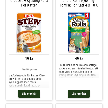
Ciao Stew Kyckling 40 G
Churu Rolls Kyckling-
För Katter
Tonfisk För Katt 4 X 10 G
19 kr
49 kr
Churu Rolls är mjuka och saftiga
sticks med en tvådelad textur: ett
Jämför priser
mört yttre av kyckling och en
krämig Churu-fyllning inuti. Den
Våtfoder/godis för katter. Ciao
avlånga formen gör dem enkla att
Stew är en tjock och krämig
dela i mindre bitar vid behov och
kycklingpuré med möra
den individuella förpackningen
kycklingstrimlor, tillagad av
säkerställer färskhet vid varje
högkvalitativt uppfödd kyckling.
servering. Dessa spannmålsfria
Med sin fylliga konsistens och 86
Läs mer här
Läs mer här
snacks är fria från artificiella färg-
% fukthalt är det ett hälsosamt
och smakämnen, vilket gör dem
och återfuktande godis som kan
till ett naturligt och smakligt val
ges som mellanmål eller för att
för din katt. IngredienserKyckling
förhöja en måltid. Varje påse