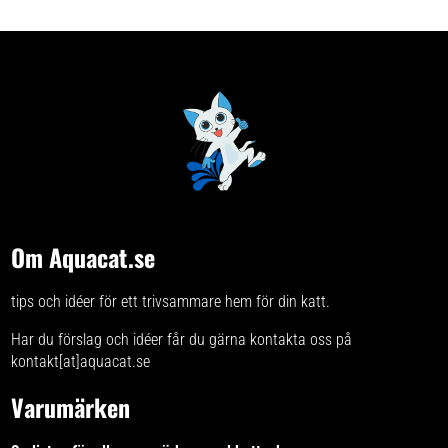
Tonfisk (27,9 %), ost (2,1 %),
0,1% Fukt 88% Tillsatser Tillsatser
tapioka, tonfiskextrakt, kollagen
(per kg): Teknologiska tillsatser:
Tillsatser Tillsatser (per kg):
Guarkärnmjöl 7,2 g Sensoriska
Teknologiska tillsatser:
tillsatser: Aromämnen 12,8 g
Guarkärnmjöl 7,9 g Sensoriska
Näringstillsatser: Vitamin E 310 IE
tillsatser: Smakämnen, 2b
naturliga produkter –
växtbaserade, Camellia thea
Näringstillsatser: Vitamin E 574
mg Utfodringsanvisningar
Serveras direkt ur tuben eller som
topping på foder.
Förvaringsinstruktioner Förvara
öppnad tub kallt (max +8 °C) i en
sluten burk eller förpackning.
Använd så snart som möjligt efter
öppning.
Om Aquacat.se
tips och idéer för ett trivsammare hem för din katt.
Har du förslag och idéer får du gärna kontakta oss på
kontakt[at]aquacat.se
Varumärken