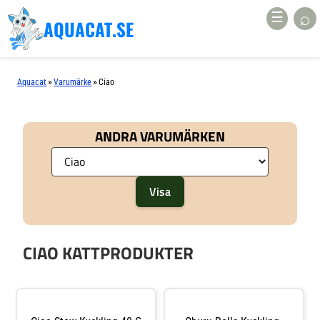
⌕
☰
AQUACAT.SE
»
»
Aquacat
Varumärke
Ciao
ANDRA VARUMÄRKEN
CIAO KATTPRODUKTER