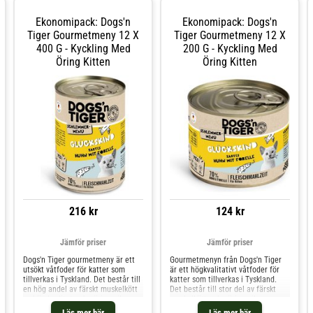
Ekonomipack: Dogs'n
Ekonomipack: Dogs'n
Tiger Gourmetmeny 12 X
Tiger Gourmetmeny 12 X
400 G - Kyckling Med
200 G - Kyckling Med
Öring Kitten
Öring Kitten
216 kr
124 kr
Jämför priser
Jämför priser
Dogs'n Tiger gourmetmeny är ett
Gourmetmenyn från Dogs'n Tiger
utsökt våtfoder för katter som
är ett högkvalitativt våtfoder för
tillverkas i Tyskland. Det består till
katter som tillverkas i Tyskland.
en hög andel av färskt muskelkött
Det består till stor del av färskt
av hög kvalitet och näringsrik
muskelkött och näringsrik
inälvsmat, vilket ger en utsökt
inälvsmat, vilket ger en utsökt
Läs mer här
Läs mer här