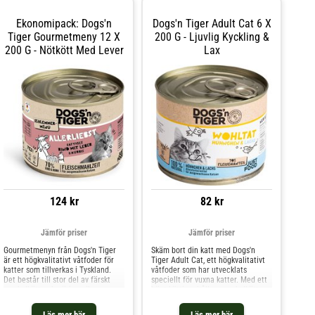
Ekonomipack: Dogs'n
Dogs'n Tiger Adult Cat 6 X
Tiger Gourmetmeny 12 X
200 G - Ljuvlig Kyckling &
200 G - Nötkött Med Lever
Lax
124 kr
82 kr
Jämför priser
Jämför priser
Gourmetmenyn från Dogs'n Tiger
Skäm bort din katt med Dogs'n
är ett högkvalitativt våtfoder för
Tiger Adult Cat, ett högkvalitativt
katter som tillverkas i Tyskland.
våtfoder som har utvecklats
Det består till stor del av färskt
speciellt för vuxna katter. Med ett
muskelkött och näringsrik
högt köttinnehåll av muskelkött
inälvsmat, vilket ger en utsökt
och inälvsmat är detta foder en
smak och hög acceptans.
utsökt och näringsrik måltid för din
Läs mer här
Läs mer här