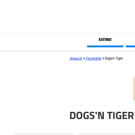
KATTMAT
»
»
Aquacat
Varumärke
Dogs'n Tiger
DOGS'N TIGE