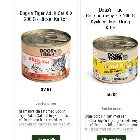
Dogs'n Tiger
Dogs'n Tiger Adult Cat 6 X
Gourmetmeny 6 X 200 G -
200 G - Läcker Kalkon
Kyckling Med Öring I
Kitten
82 kr
66 kr
Jämför priser
Jämför priser
Skäm bort din katt med Dogs'n
Tiger Adult Cat, ett högkvalitativt
Skäm bort din katt med den
våtfoder som har utvecklats
utsökta Dogs'n Tiger gourmetmeny,
speciellt för vuxna katter. Med ett
ett våtfoder av högsta kvalitet som
högt köttinnehåll av muskelkött
tillverkas med färskt muskelkött
och inälvsmat är detta foder en
och näringsrik inälvsmat. Det finns
utsökt och näringsrik måltid för din
olika varianter av detta
Läs mer här
Läs mer här