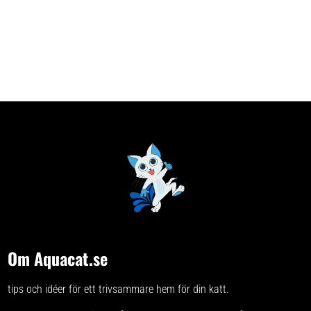
kattlådan ren. Dessutom är den
extremt absorberande och kan ta
upp upp till 320 % av sin egen vikt
i vätska. Duvoplus Sensitive Black
Carbon Kattsand är också nästan
helt dammfri, vilket minskar
spridningen av damm i hemmet
och gör den skonsam för känsliga
tassar. Med en förpackning på 12
kg är denna kattsand dryg och
håller länge, vilket gör den till ett
praktiskt och ekonomiskt val för
alla kattägare som vill ha en
fräsch och ren kattlåda.
Nyckelinformation: Effektiv
klumpbildning: Bildar hårda
klumpar som gör det lätt att hålla
kattlådan ren. Hög
absorberingsförmåga: Tar upp till
320 % av sin vikt i vätska.
Luktneutraliserande: Aktivt kol
som eliminerar dålig lukt och
förhindrar bakterietillväxt.
Om Aquacat.se
tips och idéer för ett trivsammare hem för din katt.