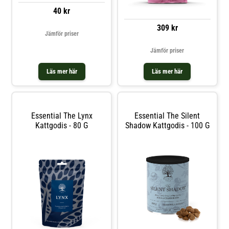
till att din kattunge alltid har
40 kr
tillgång till friskt vatten. Öppnad
förpackning förvaras i kylskåp och
förbrukas inom 3 dagar.
309 kr
Jämför priser
Jämför priser
Läs mer här
Läs mer här
Essential The Lynx
Essential The Silent
Kattgodis - 80 G
Shadow Kattgodis - 100 G