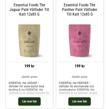
Essential Foods The
Essential Foods The
Jaguar Paté Våtfoder Till
Panther Paté Våtfoder
Katt 12x85 G
Till Katt 12x85 G
199 kr
199 kr
Jämför priser
Jämför priser
ESSENTIAL the JAGUAR –
ESSENTIAL the PANTHER –
våtfoder för vuxna katter med
våtfoder för steriliserade och
kyckling & lax ESSENTIAL the
inomhuskatter ESSENTIAL the
JAGUAR är ett delikat helfoder för
PANTHER är ett helfoder särskilt
vuxna katter, gjort på saftiga bitar
framtaget för
av kycklingfilé och fin lax i en
steriliserade/kastrerade katter
Läs mer här
Läs mer här
tjock, härlig sås. Ett smakrikt mål
samt inomhuskatter och/eller
som fungerar lika bra som
mindre aktiva katter. Med saftiga