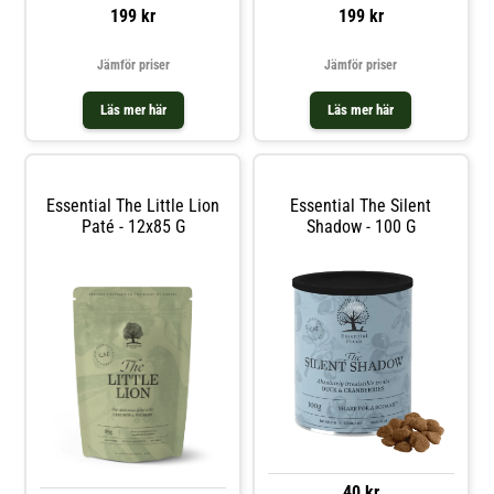
Växtfiber 1,5% Råaska 7,5%
Äggskalshinna Näringsinnehåll
199 kr
199 kr
Vattenhalt 10% Kalcium 1,3%
Andel Råprotein 34% Råfett 16%
Fosfor 1,1%
Växtfiber 2% Råaska 6,5%
Vattenhalt 10% Kalcium 1,4%
Jämför priser
Jämför priser
Fosfor 1%
Läs mer här
Läs mer här
Essential The Little Lion
Essential The Silent
Paté - 12x85 G
Shadow - 100 G
40 kr