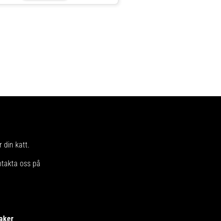
 din katt.
ntakta oss på
aker