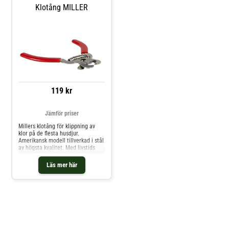
Klotång MILLER
119 kr
Jämför priser
Millers klotång för klippning av
klor på de flesta husdjur.
Amerikansk modell tillverkad i stål
av högsta kvalitet. Med livstids
garanti. Har ett säkerhetstopp
som garanterar att klon klipps av
Läs mer här
vid en säker längd. Denna klotång
har även ett skydd för bladen när
den inte används, enkelt att öppna
när du ska använda den.