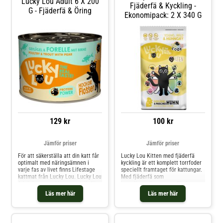
Lucky Lou Adult 6 X 200
Fjäderfä & Kyckling -
G - Fjäderfä & Öring
Ekonomipack: 2 X 340 G
129 kr
100 kr
Jämför priser
Jämför priser
För att säkerställa att din katt får
Lucky Lou Kitten med fjäderfä
optimalt med näringsämnen i
kyckling är ett komplett torrfoder
varje fas av livet finns Lifestage
speciellt framtaget för kattungar.
kattmat från Lucky Lou. Lucky Lou
Med fjäderfä som
Adult har utvecklats speciellt för
huvudingrediens, samt färsk
vuxna katter och är idealisk för en
kyckling, ger det din växande
Läs mer här
Läs mer här
artanpassad diet. Våtfodret har
kattunge en balanserad måltid.
en köttrik sammansättning och är
Det är fritt från gluten, spannmål,
spannmåls- och glutenfritt. Lucky
tillsatt socker, konserveringsmedel
Lou Lifestage Adult är ett
och GMO, vilket gör det till ett