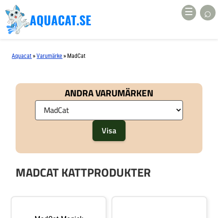
⌕
☰
AQUACAT.SE
»
»
Aquacat
Varumärke
MadCat
ANDRA VARUMÄRKEN
MADCAT KATTPRODUKTER