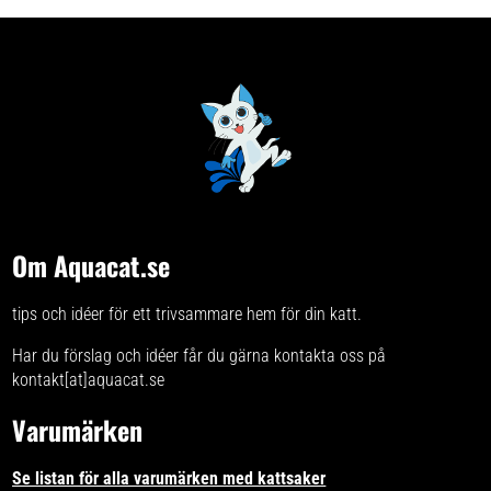
innehåller naturliga doftämnen
som stimulerar kattens sinnen,
ökar lekfullheten och uppmuntrar
naturliga beteenden. Fördelar
med MadCat Kitty Croissant,
Jordgubbe & Syltburk: Kraftfull
doftkombination: Innehåller både
kattmynta och silvervine Tre
roliga designer: Croissant,
jordgubbe och syltburk Perfekt för
aktiv lek: Lätta att slå till, jaga
och bära runt Storlek: 6,7 x 4,9 x
1,5 cm Kom ihåg att alltid ha
katten under uppsikt när den leker
med leksaker, och att kassera
leksaken om den går sönder.
Om Aquacat.se
tips och idéer för ett trivsammare hem för din katt.
Har du förslag och idéer får du gärna kontakta oss på
kontakt[at]aquacat.se
Varumärken
Se listan för alla varumärken med kattsaker