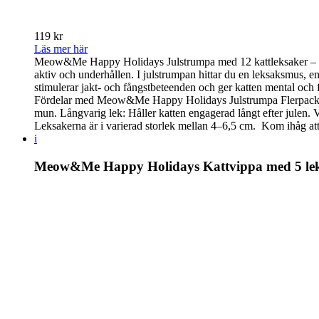
119 kr
Läs mer här
Meow&Me Happy Holidays Julstrumpa med 12 kattleksaker – Fyl
aktiv och underhållen. I julstrumpan hittar du en leksaksmus, en 
stimulerar jakt- och fångstbeteenden och ger katten mental och f
Fördelar med Meow&Me Happy Holidays Julstrumpa Flerpack: 12 ol
mun. Långvarig lek: Håller katten engagerad långt efter julen. Va
Leksakerna är i varierad storlek mellan 4–6,5 cm. Kom ihåg att 
i
Meow&Me Happy Holidays Kattvippa med 5 le