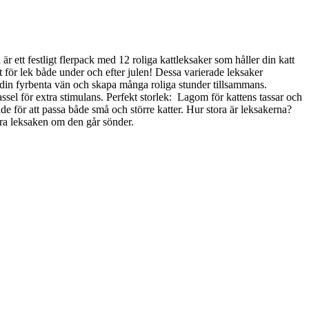
festligt flerpack med 12 roliga kattleksaker som håller din katt
kt för lek både under och efter julen! Dessa varierade leksaker
rt din fyrbenta vän och skapa många roliga stunder tillsammans.
el för extra stimulans. Perfekt storlek: Lagom för kattens tassar och
ade för att passa både små och större katter. Hur stora är leksakerna?
era leksaken om den går sönder.