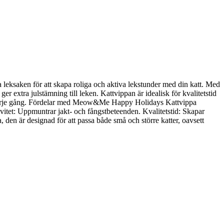
saken för att skapa roliga och aktiva lekstunder med din katt. Med
er extra julstämning till leken. Kattvippan är idealisk för kvalitetstid
nde varje gång. Fördelar med Meow&Me Happy Holidays Kattvippa
ivitet: Uppmuntrar jakt- och fångstbeteenden. Kvalitetstid: Skapar
, den är designad för att passa både små och större katter, oavsett