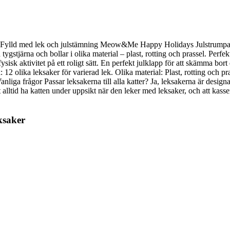
ld med lek och julstämning Meow&Me Happy Holidays Julstrumpa är ett 
tygstjärna och bollar i olika material – plast, rotting och prassel. Perfe
ysisk aktivitet på ett roligt sätt. En perfekt julklapp för att skämma bo
ika leksaker för varierad lek. Olika material: Plast, rotting och prass
nliga frågor Passar leksakerna till alla katter? Ja, leksakerna är design
alltid ha katten under uppsikt när den leker med leksaker, och att kass
ksaker