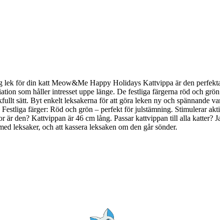
ek för din katt Meow&Me Happy Holidays Kattvippa är den perfekta lek
ation som håller intresset uppe länge. De festliga färgerna röd och grön g
ekfullt sätt. Byt enkelt leksakerna för att göra leken ny och spänna
 Festliga färger: Röd och grön – perfekt för julstämning. Stimulerar akt
r är den? Kattvippan är 46 cm lång. Passar kattvippan till alla katter? Ja
 med leksaker, och att kassera leksaken om den går sönder.