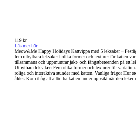
119 kr
Läs mer här
Meow&Me Happy Holidays Kattvippa med 5 leksaker – Festlig l
fem utbytbara leksaker i olika former och texturer får katten vari
tillsammans och uppmuntrar jakt- och fångstbeteenden på ett l
Utbytbara leksaker: Fem olika former och texturer för variation.
roliga och interaktiva stunder med katten. Vanliga frågor Hur sto
ålder. Kom ihåg att alltid ha katten under uppsikt när den leker