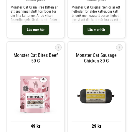
Jämför priser
Jämför priser
Monster Cat Grain Free Kitten är
Monster Cat Original Senior är ett
ett spannmållsfritt torrfoder för
helfoder för äldre katter, din katt
din lilla kattunge. Är du vilse i
är unik men oavsett personlighet
foderdjungeln, är detta ett foder
tror vi att din katt mår bra av ett
som är snällt mot din lilla
foder med mycket kött, pH-kontroll
kattunges mage. Fodret innehåller
för friska urinvägar och probiotika
Läs mer här
Läs mer här
mycket kött av kyckling och kalkon
för matsmältningen. Detta
av god kvalitét.
torrfoder passar alldeles utmärkt
för finsmakarenmed protein från
både kyckling & kalkon.
i
i
Monster Cat Bites Beef
Monster Cat Sausage
50 G
Chicken 80 G
49 kr
29 kr