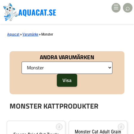
⌕
☰
AQUACAT.SE
»
»
Aquacat
Varumärke
Monster
ANDRA VARUMÄRKEN
MONSTER KATTPRODUKTER
i
i
Monster Cat Adult Grain