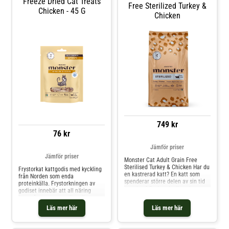
Freeze Dried Cat Treats
Free Sterilized Turkey &
Chicken - 45 G
Chicken
749 kr
76 kr
Jämför priser
Jämför priser
Monster Cat Adult Grain Free
Sterilised Turkey & Chicken Har du
Frystorkat kattgodis med kyckling
en kastrerad katt? En katt som
från Norden som enda
spenderar större delen av sin tid
proteinkälla. Frystorkningen av
inomhus? Du kanske även har en
godiset innebär att all näring
katt som har lätt för att lägga på
kvarstår trots att godiset är
sig vikt, eller redan är åt det
torkat. Kladdar inte, smakar
Läs mer här
Läs mer här
rundare hållet? Då kan Monster
otroligt gott och är packat med
Cat Adult Grain Free Sterilised
näring och har en väldigt hög
Turkey & Chicken vara ett bra val!
kötthalt. Godisbitarna har inga